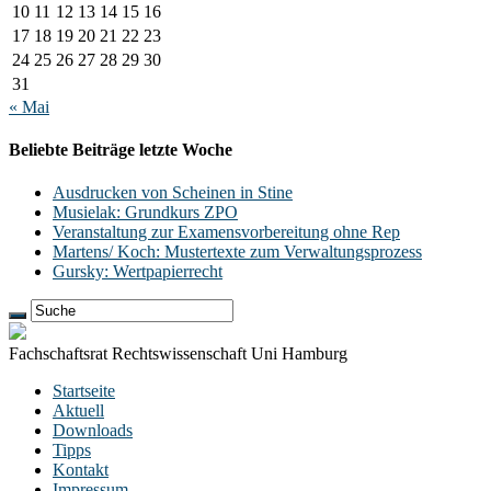
10
11
12
13
14
15
16
17
18
19
20
21
22
23
24
25
26
27
28
29
30
31
« Mai
Beliebte Beiträge letzte Woche
Ausdrucken von Scheinen in Stine
Musielak: Grundkurs ZPO
Veranstaltung zur Examensvorbereitung ohne Rep
Martens/ Koch: Mustertexte zum Verwaltungsprozess
Gursky: Wertpapierrecht
Fachschaftsrat Rechtswissenschaft Uni Hamburg
Startseite
Aktuell
Downloads
Tipps
Kontakt
Impressum