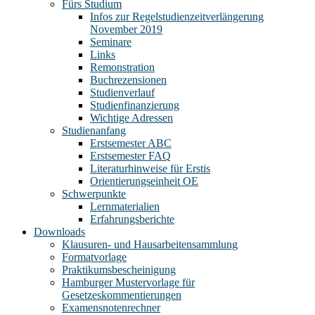
Fürs Studium
Infos zur Regelstudienzeitverlängerung
November 2019
Seminare
Links
Remonstration
Buchrezensionen
Studienverlauf
Studienfinanzierung
Wichtige Adressen
Studienanfang
Erstsemester ABC
Erstsemester FAQ
Literaturhinweise für Erstis
Orientierungseinheit OE
Schwerpunkte
Lernmaterialien
Erfahrungsberichte
Downloads
Klausuren- und Hausarbeitensammlung
Formatvorlage
Praktikumsbescheinigung
Hamburger Mustervorlage für
Gesetzeskommentierungen
Examensnotenrechner