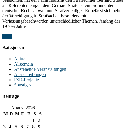
beleuchten, hat der Fachschaftsrat den Strafrechtler Gerhard Strate
als Referenten eingeladen. Gerhard Strate ist ein prominenter
deutscher Rechtsanwalt und Strafverteidiger. Er befasst sich neben
der Verteidigung in Strafsachen besonders mit
Verfassungsbeschwerden unterschiedlicher Themen. Anfang der
1970er Jahre
Mehr
Kategorien
Aktuell
Allgemein
Anstehende Veranstaltungen
Ausschreibungen
FSR-Projekte
Sonstiges
Beiträge
August 2026
M
D
M
D
F
S
S
1
2
3
4
5
6
7
8
9