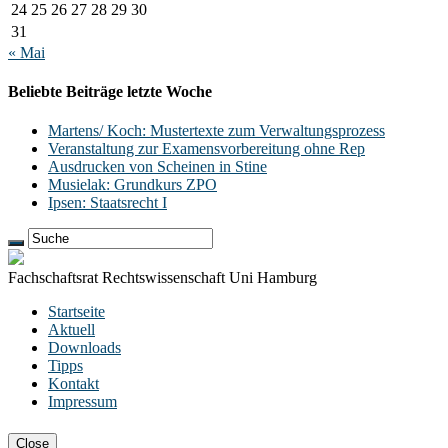
24
25
26
27
28
29
30
31
« Mai
Beliebte Beiträge letzte Woche
Martens/ Koch: Mustertexte zum Verwaltungsprozess
Veranstaltung zur Examensvorbereitung ohne Rep
Ausdrucken von Scheinen in Stine
Musielak: Grundkurs ZPO
Ipsen: Staatsrecht I
Fachschaftsrat Rechtswissenschaft Uni Hamburg
Startseite
Aktuell
Downloads
Tipps
Kontakt
Impressum
Close