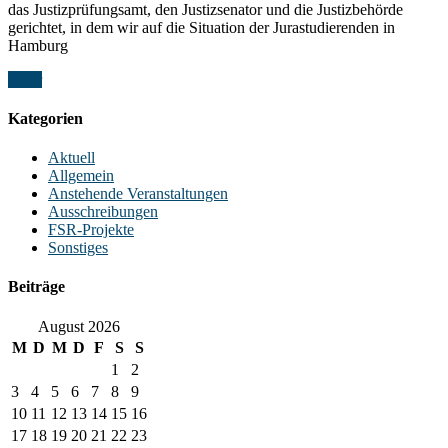
das Justizprüfungsamt, den Justizsenator und die Justizbehörde
gerichtet, in dem wir auf die Situation der Jurastudierenden in
Hamburg
Mehr
Kategorien
Aktuell
Allgemein
Anstehende Veranstaltungen
Ausschreibungen
FSR-Projekte
Sonstiges
Beiträge
August 2026
M
D
M
D
F
S
S
1
2
3
4
5
6
7
8
9
10
11
12
13
14
15
16
17
18
19
20
21
22
23