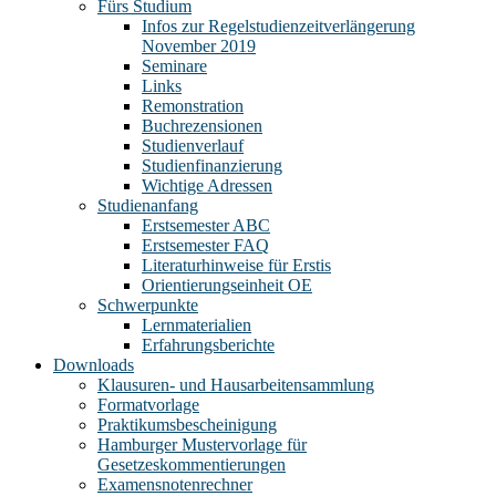
Fürs Studium
Infos zur Regelstudienzeitverlängerung
November 2019
Seminare
Links
Remonstration
Buchrezensionen
Studienverlauf
Studienfinanzierung
Wichtige Adressen
Studienanfang
Erstsemester ABC
Erstsemester FAQ
Literaturhinweise für Erstis
Orientierungseinheit OE
Schwerpunkte
Lernmaterialien
Erfahrungsberichte
Downloads
Klausuren- und Hausarbeitensammlung
Formatvorlage
Praktikumsbescheinigung
Hamburger Mustervorlage für
Gesetzeskommentierungen
Examensnotenrechner