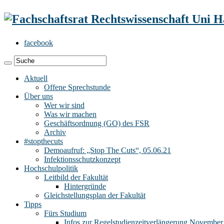
facebook
Aktuell
Offene Sprechstunde
Über uns
Wer wir sind
Was wir machen
Geschäftsordnung (GO) des FSR
Archiv
#stopthecuts
Demoaufruf: „Stop The Cuts“, 05.06.21
Infektionsschutzkonzept
Hochschulpolitik
Leitbild der Fakultät
Hintergründe
Gleichstellungsplan der Fakultät
Tipps
Fürs Studium
Infos zur Regelstudienzeitverlängerung November