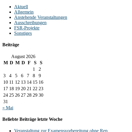
Aktuell
Allgemein
Anstehende Veranstaltungen
Ausschreibungen
FSR-Projekte
Sonstiges
Beiträge
August 2026
M
D
M
D
F
S
S
1
2
3
4
5
6
7
8
9
10
11
12
13
14
15
16
17
18
19
20
21
22
23
24
25
26
27
28
29
30
31
« Mai
Beliebte Beiträge letzte Woche
Veranstaltung zur Examensvorbereitung ohne Rep