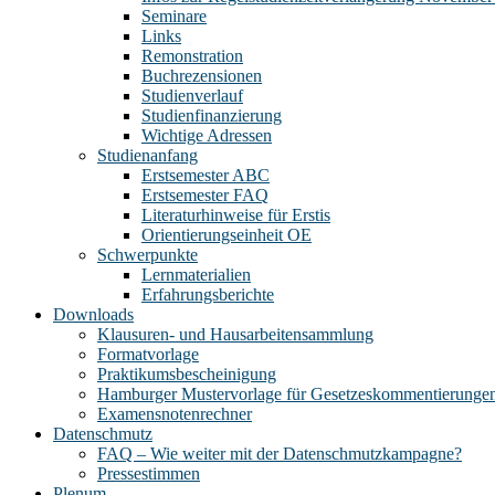
Seminare
Links
Remonstration
Buchrezensionen
Studienverlauf
Studienfinanzierung
Wichtige Adressen
Studienanfang
Erstsemester ABC
Erstsemester FAQ
Literaturhinweise für Erstis
Orientierungseinheit OE
Schwerpunkte
Lernmaterialien
Erfahrungsberichte
Downloads
Klausuren- und Hausarbeitensammlung
Formatvorlage
Praktikumsbescheinigung
Hamburger Mustervorlage für Gesetzeskommentierunge
Examensnotenrechner
Datenschmutz
FAQ – Wie weiter mit der Datenschmutzkampagne?
Pressestimmen
Plenum