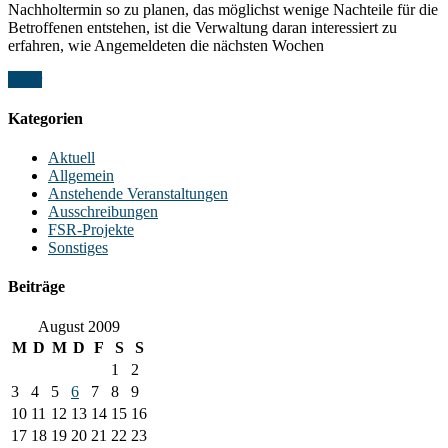
Nachholtermin so zu planen, das möglichst wenige Nachteile für die
Betroffenen entstehen, ist die Verwaltung daran interessiert zu
erfahren, wie Angemeldeten die nächsten Wochen
Mehr
Kategorien
Aktuell
Allgemein
Anstehende Veranstaltungen
Ausschreibungen
FSR-Projekte
Sonstiges
Beiträge
August 2009
M
D
M
D
F
S
S
1
2
3
4
5
6
7
8
9
10
11
12
13
14
15
16
17
18
19
20
21
22
23