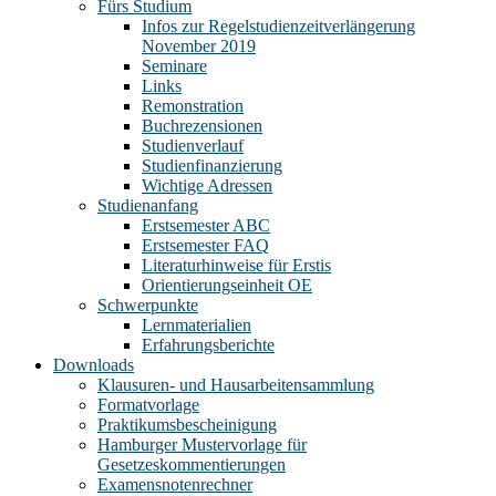
Fürs Studium
Infos zur Regelstudienzeitverlängerung
November 2019
Seminare
Links
Remonstration
Buchrezensionen
Studienverlauf
Studienfinanzierung
Wichtige Adressen
Studienanfang
Erstsemester ABC
Erstsemester FAQ
Literaturhinweise für Erstis
Orientierungseinheit OE
Schwerpunkte
Lernmaterialien
Erfahrungsberichte
Downloads
Klausuren- und Hausarbeitensammlung
Formatvorlage
Praktikumsbescheinigung
Hamburger Mustervorlage für
Gesetzeskommentierungen
Examensnotenrechner