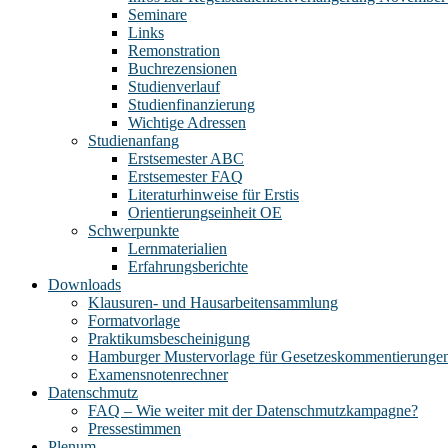
Seminare
Links
Remonstration
Buchrezensionen
Studienverlauf
Studienfinanzierung
Wichtige Adressen
Studienanfang
Erstsemester ABC
Erstsemester FAQ
Literaturhinweise für Erstis
Orientierungseinheit OE
Schwerpunkte
Lernmaterialien
Erfahrungsberichte
Downloads
Klausuren- und Hausarbeitensammlung
Formatvorlage
Praktikumsbescheinigung
Hamburger Mustervorlage für Gesetzeskommentierunge
Examensnotenrechner
Datenschmutz
FAQ – Wie weiter mit der Datenschmutzkampagne?
Pressestimmen
Plenum