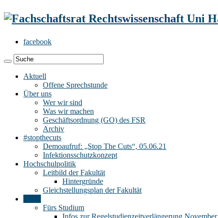
facebook
Aktuell
Offene Sprechstunde
Über uns
Wer wir sind
Was wir machen
Geschäftsordnung (GO) des FSR
Archiv
#stopthecuts
Demoaufruf: „Stop The Cuts“, 05.06.21
Infektionsschutzkonzept
Hochschulpolitik
Leitbild der Fakultät
Hintergründe
Gleichstellungsplan der Fakultät
Tipps
Fürs Studium
Infos zur Regelstudienzeitverlängerung November