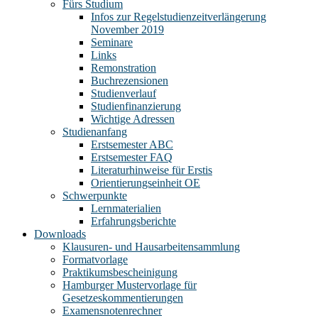
Fürs Studium
Infos zur Regelstudienzeitverlängerung
November 2019
Seminare
Links
Remonstration
Buchrezensionen
Studienverlauf
Studienfinanzierung
Wichtige Adressen
Studienanfang
Erstsemester ABC
Erstsemester FAQ
Literaturhinweise für Erstis
Orientierungseinheit OE
Schwerpunkte
Lernmaterialien
Erfahrungsberichte
Downloads
Klausuren- und Hausarbeitensammlung
Formatvorlage
Praktikumsbescheinigung
Hamburger Mustervorlage für
Gesetzeskommentierungen
Examensnotenrechner