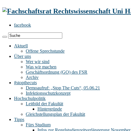
facebook
Aktuell
Offene Sprechstunde
Über uns
Wer wir sind
Was wir machen
Geschäftsordnung (GO) des FSR
Archiv
#stopthecuts
Demoaufruf: „Stop The Cuts“, 05.06.21
Infektionsschutzkonzept
Hochschulpolitik
Leitbild der Fakultät
Hintergründe
Gleichstellungsplan der Fakultät
Tipps
Fürs Studium
Infos zur Regelstudienzeitverlängerung November