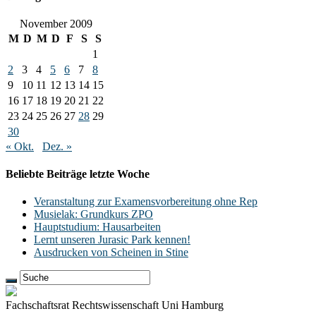
November 2009
M
D
M
D
F
S
S
1
2
3
4
5
6
7
8
9
10
11
12
13
14
15
16
17
18
19
20
21
22
23
24
25
26
27
28
29
30
« Okt.
Dez. »
Beliebte Beiträge letzte Woche
Veranstaltung zur Examensvorbereitung ohne Rep
Musielak: Grundkurs ZPO
Hauptstudium: Hausarbeiten
Lernt unseren Jurasic Park kennen!
Ausdrucken von Scheinen in Stine
Fachschaftsrat Rechtswissenschaft Uni Hamburg