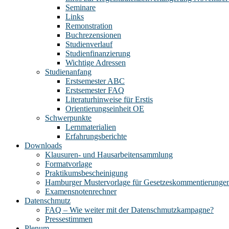
Seminare
Links
Remonstration
Buchrezensionen
Studienverlauf
Studienfinanzierung
Wichtige Adressen
Studienanfang
Erstsemester ABC
Erstsemester FAQ
Literaturhinweise für Erstis
Orientierungseinheit OE
Schwerpunkte
Lernmaterialien
Erfahrungsberichte
Downloads
Klausuren- und Hausarbeitensammlung
Formatvorlage
Praktikumsbescheinigung
Hamburger Mustervorlage für Gesetzeskommentierunge
Examensnotenrechner
Datenschmutz
FAQ – Wie weiter mit der Datenschmutzkampagne?
Pressestimmen
Plenum