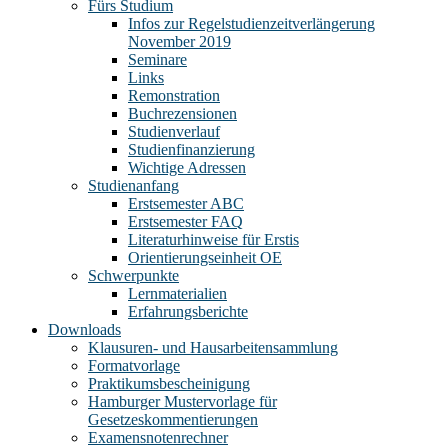
Fürs Studium
Infos zur Regelstudienzeitverlängerung
November 2019
Seminare
Links
Remonstration
Buchrezensionen
Studienverlauf
Studienfinanzierung
Wichtige Adressen
Studienanfang
Erstsemester ABC
Erstsemester FAQ
Literaturhinweise für Erstis
Orientierungseinheit OE
Schwerpunkte
Lernmaterialien
Erfahrungsberichte
Downloads
Klausuren- und Hausarbeitensammlung
Formatvorlage
Praktikumsbescheinigung
Hamburger Mustervorlage für
Gesetzeskommentierungen
Examensnotenrechner