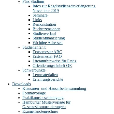
Fürs Studium
Infos zur Regelstudienzeitverlängerung
November 2019
Seminare
Links
Remonstration
Buchrezensionen
Studienverlauf
Studienfinanzierung
Wichtige Adressen
Studienanfang
Erstsemester ABC
Erstsemester FAQ
Literaturhinweise für Erstis
Orientierungseinheit OE
Schwerpunkte
Lernmaterialien
Erfahrungsberichte
Downloads
Klausuren- und Hausarbeitensammlung
Formatvorlage
Praktikumsbescheinigung
Hamburger Mustervorlage für
Gesetzeskommentierungen
Examensnotenrechner