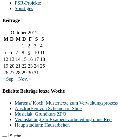
FSR-Projekte
Sonstiges
Beiträge
Oktober 2015
M
D
M
D
F
S
S
1
2
3
4
5
6
7
8
9
10
11
12
13
14
15
16
17
18
19
20
21
22
23
24
25
26
27
28
29
30
31
« Sep.
Nov. »
Beliebte Beiträge letzte Woche
Martens/ Koch: Mustertexte zum Verwaltungsprozess
Ausdrucken von Scheinen in Stine
Musielak: Grundkurs ZPO
Veranstaltung zur Examensvorbereitung ohne Rep
Hauptstudium: Hausarbeiten