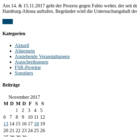
Am 14. & 15.11.2017 geht der Prozess gegen Fabio weiter, der seit
Hamburg-Altona aufrufen. Begründet wird die Untersuchungshaft des e
Mehr
Kategorien
Aktuell
Allgemein
Anstehende Veranstaltungen
Ausschreibungen
FSR-Projekte
Sonstiges
Beiträge
November 2017
M
D
M
D
F
S
S
1
2
3
4
5
6
7
8
9
10
11
12
13
14
15
16
17
18
19
20
21
22
23
24
25
26