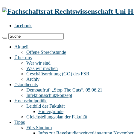
facebook
Aktuell
Offene Sprechstunde
Über uns
Wer wir sind
Was wir machen
Geschäftsordnung (GO) des FSR
Archiv
#stopthecuts
Demoaufruf: „Stop The Cuts“, 05.06.21
Infektionsschutzkonzept
Hochschulpolitik
Leitbild der Fakultät
Hintergründe
Gleichstellungsplan der Fakultät
Tipps
Fürs Studium
Infos zur Regelstudienzeitverlängerung November