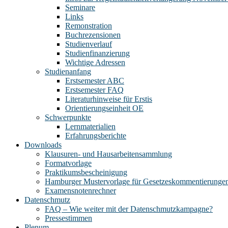
Seminare
Links
Remonstration
Buchrezensionen
Studienverlauf
Studienfinanzierung
Wichtige Adressen
Studienanfang
Erstsemester ABC
Erstsemester FAQ
Literaturhinweise für Erstis
Orientierungseinheit OE
Schwerpunkte
Lernmaterialien
Erfahrungsberichte
Downloads
Klausuren- und Hausarbeitensammlung
Formatvorlage
Praktikumsbescheinigung
Hamburger Mustervorlage für Gesetzeskommentierunge
Examensnotenrechner
Datenschmutz
FAQ – Wie weiter mit der Datenschmutzkampagne?
Pressestimmen
Plenum