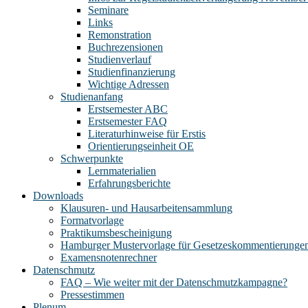
Seminare
Links
Remonstration
Buchrezensionen
Studienverlauf
Studienfinanzierung
Wichtige Adressen
Studienanfang
Erstsemester ABC
Erstsemester FAQ
Literaturhinweise für Erstis
Orientierungseinheit OE
Schwerpunkte
Lernmaterialien
Erfahrungsberichte
Downloads
Klausuren- und Hausarbeitensammlung
Formatvorlage
Praktikumsbescheinigung
Hamburger Mustervorlage für Gesetzeskommentierunge
Examensnotenrechner
Datenschmutz
FAQ – Wie weiter mit der Datenschmutzkampagne?
Pressestimmen
Plenum