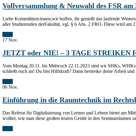
Vollversammlung & Neuwahl des FSR am 21
Liebe Kommilition:innen,wir hoffen, ihr genießt das laufende Wint
aller Studierenden derFakultät, vgl. § 6 Abs. 2 FRO. Diese wird am
Mehr
17
Nov.
JETZT oder NIE! – 3 TAGE STREIKEN FÜ
Vom Montag 20.11. bis Mittwoch 22.11.2023 sind wir SHKs, WHKs u
schließt euch an! Du bist Hilfskraft? Dann bestreike deine Arbeit und 
Mehr
06
Nov.
Einführung in die Raumtechnik im Rechts
Das Referat für Digitalisierung von Lernen und Lehren bietet am Mi
wolltet, wie man diese großen teuren Geräte in den Seminarräumen 
Mehr