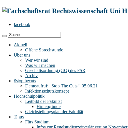
facebook
Aktuell
Offene Sprechstunde
Über uns
Wer wir sind
Was wir machen
Geschäftsordnung (GO) des FSR
Archiv
#stopthecuts
Demoaufruf: „Stop The Cuts“, 05.06.21
Infektionsschutzkonzept
Hochschulpolitik
Leitbild der Fakultät
Hintergründe
Gleichstellungsplan der Fakultät
Tipps
Fürs Studium
Infos zur Regelstudienzeitverlängerung November