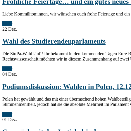
Fröhliche Feiertage… und ein gutes neues
Liebe Kommiliton:innen, wir wünschen euch frohe Feiertage und ein 
Mehr
22
Dez.
Wahl des Studierendenparlaments
Die StuPa-Wahl läuft! Ihr bekommt in den kommenden Tagen Eure Brief
Rechtswissenschaft möchten wir in diesem Zusammenhang auf zwei Um
Mehr
04
Dez.
Podiumsdiskussion: Wahlen in Polen, 12.1
Polen hat gewählt und das mit einer überraschend hohen Wahlbeteiligun
Stimmenmehrheit, jedoch hat sie die absolute Mehrheit im Parlament v
Mehr
01
Dez.