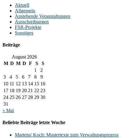
Aktuell
Allgemein
Anstehende Veranstaltungen
Ausschreibungen
FSR-Projekte
Sonstiges
Beiträge
August 2026
M
D
M
D
F
S
S
1
2
3
4
5
6
7
8
9
10
11
12
13
14
15
16
17
18
19
20
21
22
23
24
25
26
27
28
29
30
31
« Mai
Beliebte Beiträge letzte Woche
Martens/ Koch: Mustertexte zum Verwaltungsprozess