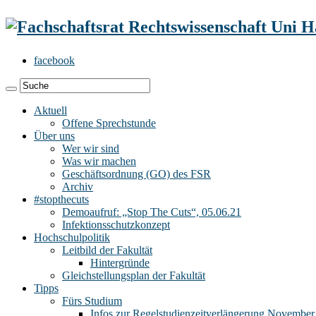
facebook
Aktuell
Offene Sprechstunde
Über uns
Wer wir sind
Was wir machen
Geschäftsordnung (GO) des FSR
Archiv
#stopthecuts
Demoaufruf: „Stop The Cuts“, 05.06.21
Infektionsschutzkonzept
Hochschulpolitik
Leitbild der Fakultät
Hintergründe
Gleichstellungsplan der Fakultät
Tipps
Fürs Studium
Infos zur Regelstudienzeitverlängerung November