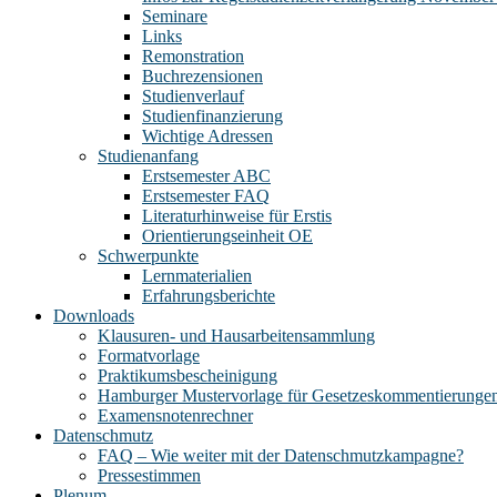
Seminare
Links
Remonstration
Buchrezensionen
Studienverlauf
Studienfinanzierung
Wichtige Adressen
Studienanfang
Erstsemester ABC
Erstsemester FAQ
Literaturhinweise für Erstis
Orientierungseinheit OE
Schwerpunkte
Lernmaterialien
Erfahrungsberichte
Downloads
Klausuren- und Hausarbeitensammlung
Formatvorlage
Praktikumsbescheinigung
Hamburger Mustervorlage für Gesetzeskommentierunge
Examensnotenrechner
Datenschmutz
FAQ – Wie weiter mit der Datenschmutzkampagne?
Pressestimmen
Plenum