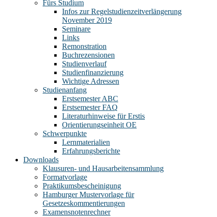
Fürs Studium
Infos zur Regelstudienzeitverlängerung
November 2019
Seminare
Links
Remonstration
Buchrezensionen
Studienverlauf
Studienfinanzierung
Wichtige Adressen
Studienanfang
Erstsemester ABC
Erstsemester FAQ
Literaturhinweise für Erstis
Orientierungseinheit OE
Schwerpunkte
Lernmaterialien
Erfahrungsberichte
Downloads
Klausuren- und Hausarbeitensammlung
Formatvorlage
Praktikumsbescheinigung
Hamburger Mustervorlage für
Gesetzeskommentierungen
Examensnotenrechner