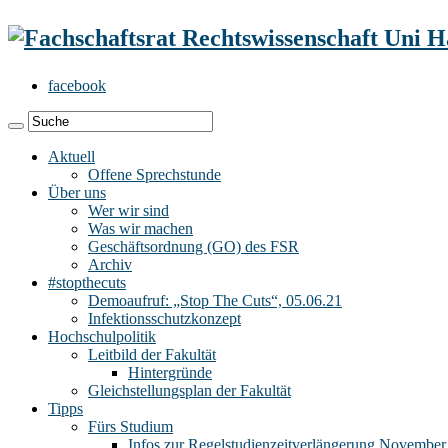
facebook
Aktuell
Offene Sprechstunde
Über uns
Wer wir sind
Was wir machen
Geschäftsordnung (GO) des FSR
Archiv
#stopthecuts
Demoaufruf: „Stop The Cuts“, 05.06.21
Infektionsschutzkonzept
Hochschulpolitik
Leitbild der Fakultät
Hintergründe
Gleichstellungsplan der Fakultät
Tipps
Fürs Studium
Infos zur Regelstudienzeitverlängerung November