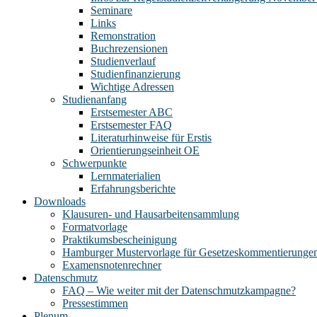
Seminare
Links
Remonstration
Buchrezensionen
Studienverlauf
Studienfinanzierung
Wichtige Adressen
Studienanfang
Erstsemester ABC
Erstsemester FAQ
Literaturhinweise für Erstis
Orientierungseinheit OE
Schwerpunkte
Lernmaterialien
Erfahrungsberichte
Downloads
Klausuren- und Hausarbeitensammlung
Formatvorlage
Praktikumsbescheinigung
Hamburger Mustervorlage für Gesetzeskommentierunge
Examensnotenrechner
Datenschmutz
FAQ – Wie weiter mit der Datenschmutzkampagne?
Pressestimmen
Plenum