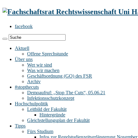
facebook
Aktuell
Offene Sprechstunde
Über uns
Wer wir sind
Was wir machen
Geschäftsordnung (GO) des FSR
Archiv
#stopthecuts
Demoaufruf: „Stop The Cuts“, 05.06.21
Infektionsschutzkonzept
Hochschulpolitik
Leitbild der Fakultät
Hintergründe
Gleichstellungsplan der Fakultät
Tipps
Fürs Studium
Infos zur Regelstudienzeitverlängerung November