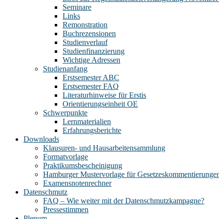
Seminare
Links
Remonstration
Buchrezensionen
Studienverlauf
Studienfinanzierung
Wichtige Adressen
Studienanfang
Erstsemester ABC
Erstsemester FAQ
Literaturhinweise für Erstis
Orientierungseinheit OE
Schwerpunkte
Lernmaterialien
Erfahrungsberichte
Downloads
Klausuren- und Hausarbeitensammlung
Formatvorlage
Praktikumsbescheinigung
Hamburger Mustervorlage für Gesetzeskommentierunge
Examensnotenrechner
Datenschmutz
FAQ – Wie weiter mit der Datenschmutzkampagne?
Pressestimmen
Plenum