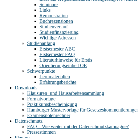
Seminare
Links
Remonstration
Buchrezensionen
Studienverlauf
Studienfinanzierung
Wichtige Adressen
Studienanfang
Erstsemester ABC
Erstsemester FAQ
Literaturhinweise für Erstis
Orientierungseinheit OE
Schwerpunkte
Lernmaterialien
Erfahrungsberichte
Downloads
Klausuren- und Hausarbeitensammlung
Formatvorlage
Praktikumsbescheinigung
Hamburger Mustervorlage für Gesetzeskommentierunge
Examensnotenrechner
Datenschmutz
FAQ – Wie weiter mit der Datenschmutzkampagne?
Pressestimmen
Plenum