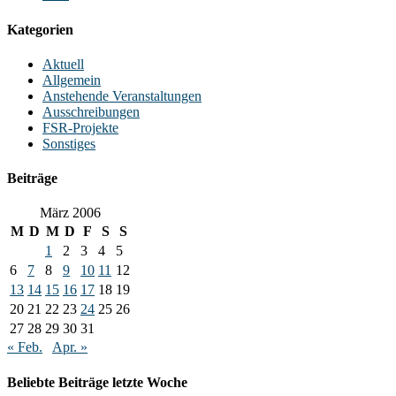
Kategorien
Aktuell
Allgemein
Anstehende Veranstaltungen
Ausschreibungen
FSR-Projekte
Sonstiges
Beiträge
März 2006
M
D
M
D
F
S
S
1
2
3
4
5
6
7
8
9
10
11
12
13
14
15
16
17
18
19
20
21
22
23
24
25
26
27
28
29
30
31
« Feb.
Apr. »
Beliebte Beiträge letzte Woche