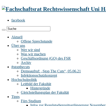
facebook
Aktuell
Offene Sprechstunde
Über uns
Wer wir sind
Was wir machen
Geschäftsordnung (GO) des FSR
Archiv
#stopthecuts
Demoaufruf: „Stop The Cuts“, 05.06.21
Infektionsschutzkonzept
Hochschulpolitik
Leitbild der Fakultät
Hintergründe
Gleichstellungsplan der Fakultät
Tipps
Fürs Studium
Infos zur Regelstudienzeitverlängerung November