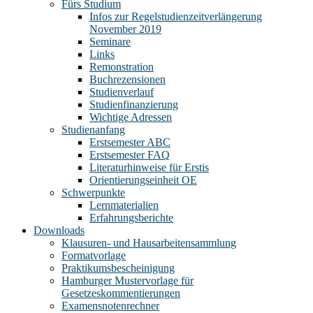
Fürs Studium
Infos zur Regelstudienzeitverlängerung
November 2019
Seminare
Links
Remonstration
Buchrezensionen
Studienverlauf
Studienfinanzierung
Wichtige Adressen
Studienanfang
Erstsemester ABC
Erstsemester FAQ
Literaturhinweise für Erstis
Orientierungseinheit OE
Schwerpunkte
Lernmaterialien
Erfahrungsberichte
Downloads
Klausuren- und Hausarbeitensammlung
Formatvorlage
Praktikumsbescheinigung
Hamburger Mustervorlage für
Gesetzeskommentierungen
Examensnotenrechner