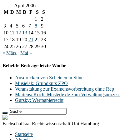
April 2006
M
D
M
D
F
S
S
1
2
3
4
5
6
7
8
9
10
11
12
13
14
15
16
17
18
19
20
21
22
23
24
25
26
27
28
29
30
« März
Mai »
Beliebte Beiträge letzte Woche
Ausdrucken von Scheinen in Stine
Musielak: Grundkurs ZPO
Veranstaltung zur Examensvorbereitung ohne Rep
Martens/ Koch: Mustertexte zum Verwaltungsprozess
Gursky: Wertpapierrecht
Fachschaftsrat Rechtswissenschaft Uni Hamburg
Startseite
Aktuell