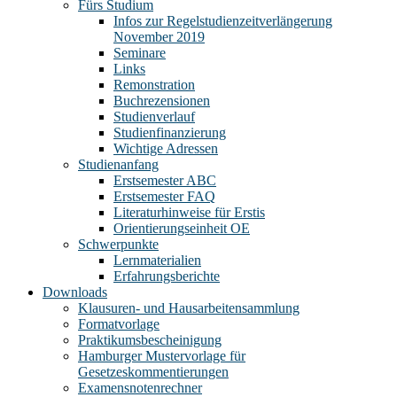
Fürs Studium
Infos zur Regelstudienzeitverlängerung
November 2019
Seminare
Links
Remonstration
Buchrezensionen
Studienverlauf
Studienfinanzierung
Wichtige Adressen
Studienanfang
Erstsemester ABC
Erstsemester FAQ
Literaturhinweise für Erstis
Orientierungseinheit OE
Schwerpunkte
Lernmaterialien
Erfahrungsberichte
Downloads
Klausuren- und Hausarbeitensammlung
Formatvorlage
Praktikumsbescheinigung
Hamburger Mustervorlage für
Gesetzeskommentierungen
Examensnotenrechner