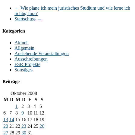
←
Wie plane ich mein juristisches Studium und wie lerne ich
richtig Jura?
Startschuss
→
Kategorien
Aktuell
Allgemein
Anstehende Veranstaltungen
Ausschreibungen
FSR-Projekte
Sonstiges
Beiträge
Oktober 2008
M
D
M
D
F
S
S
1
2
3
4
5
6
7
8
9
10
11
12
13
14
15
16
17
18
19
20
21
22
23
24
25
26
27
28
29
30
31