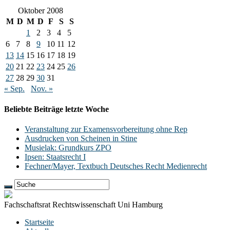
Oktober 2008
M
D
M
D
F
S
S
1
2
3
4
5
6
7
8
9
10
11
12
13
14
15
16
17
18
19
20
21
22
23
24
25
26
27
28
29
30
31
« Sep.
Nov. »
Beliebte Beiträge letzte Woche
Veranstaltung zur Examensvorbereitung ohne Rep
Ausdrucken von Scheinen in Stine
Musielak: Grundkurs ZPO
Ipsen: Staatsrecht I
Fechner/Mayer, Textbuch Deutsches Recht Medienrecht
Fachschaftsrat Rechtswissenschaft Uni Hamburg
Startseite