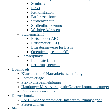
Seminare
Links
Remonstration
Buchrezensionen
Studienverlauf
Studienfinanzierung
Wichtige Adressen
Studienanfang
Erstsemester ABC
Erstsemester FAQ
Literaturhinweise für Erstis
Orientierungseinheit OE
Schwerpunkte
Lernmaterialien
Erfahrungsberichte
Downloads
Klausuren- und Hausarbeitensammlung
Formatvorlage
Praktikumsbescheinigung
Hamburger Mustervorlage für Gesetzeskommentierunge
Examensnotenrechner
Datenschmutz
FAQ – Wie weiter mit der Datenschmutzkampagne?
Pressestimmen
Plenum