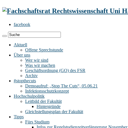
facebook
Aktuell
Offene Sprechstunde
Über uns
Wer wir sind
Was wir machen
Geschäftsordnung (GO) des FSR
Archiv
#stopthecuts
Demoaufruf: „Stop The Cuts“, 05.06.21
Infektionsschutzkonzept
Hochschulpolitik
Leitbild der Fakultät
Hintergründe
Gleichstellungsplan der Fakultät
Tipps
Fürs Studium
Infos zur Regelstudienzeitverlängerung November