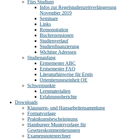
Fürs Studium
Infos zur Regelstudienzeitverlängerung
November 2019
Seminare
Links
Remonstration
Buchrezensionen
Studienverlauf
Studienfinanzierung
Wichtige Adressen
Studienanfang
Erstsemester ABC
Erstsemester FAQ
Literaturhinweise für Erstis
Orientierungseinheit OE
Schwerpunkte
Lernmaterialien
Erfahrungsberichte
Downloads
Klausuren- und Hausarbeitensammlung
Formatvorlage
Praktikumsbescheinigung
Hamburger Mustervorlage für
Gesetzeskommentierungen
Examensnotenrechner