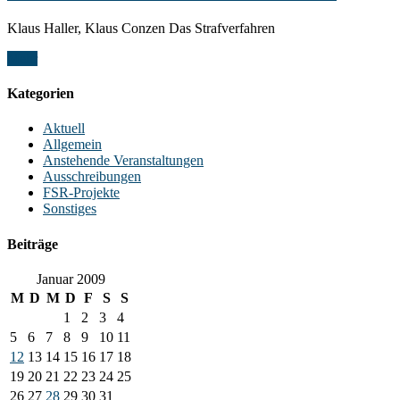
Klaus Haller, Klaus Conzen Das Strafverfahren
Mehr
Kategorien
Aktuell
Allgemein
Anstehende Veranstaltungen
Ausschreibungen
FSR-Projekte
Sonstiges
Beiträge
Januar 2009
M
D
M
D
F
S
S
1
2
3
4
5
6
7
8
9
10
11
12
13
14
15
16
17
18
19
20
21
22
23
24
25
26
27
28
29
30
31