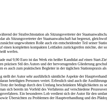
rend der Strafrechtsstation als Sitzungsvertreter der Staatsanwaltschaf
rendar als Sitzungsvertreter der Staatsanwaltschaft hat begrenzt, gleichw
r zunächst ungewohnten Rolle auch ein entscheidender Teil seiner Stati
f einen kompletten kompakten Leitfaden zurückgreifen möchte, der sol
heiß werfen.
 mal 9,90 Euro ist das Werk ein heißer Kandidat auf einen Start-Ziel-
n präzisen Stil des Autors und der hervorragenden Gliederung geschuldet
rn es auch zum praktischen Begleiter in der täglichen Stationspraxis a
 stellt der Autor sehr ausführlich sämtliche Aspekte der Hauptverhandl
r daran beteiligten Personen verirrt. Erfreulich sind auch die Ausführ
Trotz der bedingt durch den Umfang beschränkten Möglichkeiten zu sehr
 man sich bereits im Vorfeld des Verfahrens auf verschiedene Prozessver
erfahren. Ein besonderes Lob verdient sich der Autor für den umfang
 sowie Übersichten zu Problemen der Hauptverhandlung und des Plädoy