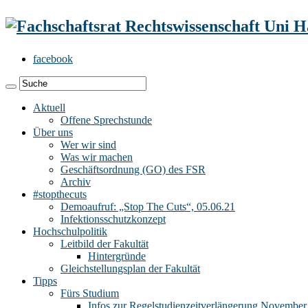
facebook
Aktuell
Offene Sprechstunde
Über uns
Wer wir sind
Was wir machen
Geschäftsordnung (GO) des FSR
Archiv
#stopthecuts
Demoaufruf: „Stop The Cuts“, 05.06.21
Infektionsschutzkonzept
Hochschulpolitik
Leitbild der Fakultät
Hintergründe
Gleichstellungsplan der Fakultät
Tipps
Fürs Studium
Infos zur Regelstudienzeitverlängerung November