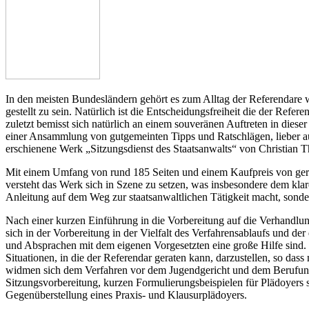
In den meisten Bundesländern gehört es zum Alltag der Referendare wäh
gestellt zu sein. Natürlich ist die Entscheidungsfreiheit die der Refe
zuletzt bemisst sich natürlich an einem souveränen Auftreten in diese
einer Ansammlung von gutgemeinten Tipps und Ratschlägen, lieber au
erschienene Werk „Sitzungsdienst des Staatsanwalts“ von Christian T
Mit einem Umfang von rund 185 Seiten und einem Kaufpreis von gerade
versteht das Werk sich in Szene zu setzen, was insbesondere dem klare
Anleitung auf dem Weg zur staatsanwaltlichen Tätigkeit macht, sonde
Nach einer kurzen Einführung in die Vorbereitung auf die Verhandlung
sich in der Vorbereitung in der Vielfalt des Verfahrensablaufs und de
und Absprachen mit dem eigenen Vorgesetzten eine große Hilfe sind. 
Situationen, in die der Referendar geraten kann, darzustellen, so dass
widmen sich dem Verfahren vor dem Jugendgericht und dem Berufungsv
Sitzungsvorbereitung, kurzen Formulierungsbeispielen für Plädoyers
Gegenüberstellung eines Praxis- und Klausurplädoyers.