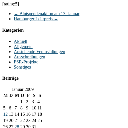
[rating:5]
←
Blutspendenaktion am 13. Januar
Hamburger Lehrpreis
→
Kategorien
Aktuell
Allgemein
Anstehende Veranstaltungen
Ausschreibungen
FSR-Projekte
Sonstiges
Beiträge
Januar 2009
M
D
M
D
F
S
S
1
2
3
4
5
6
7
8
9
10
11
12
13
14
15
16
17
18
19
20
21
22
23
24
25
26
27
28
29
30
31