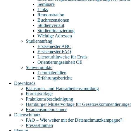
Seminare
Links
Remonstration
Buchrezensionen
Studienverlauf
Studienfinanzierung
Wichtige Adressen
Studienanfang
Erstsemester ABC
Erstsemester FAQ
Literaturhinweise für Erstis
Orientierungseinheit OE
Schwerpunkte
Lernmaterialien
Erfahrungsberichte
Downloads
Klausuren- und Hausarbeitensammlung
Formatvorlage
Praktikumsbescheinigung
Hamburger Mustervorlage für Gesetzeskommentierunge
Examensnotenrechner
Datenschmutz
FAQ – Wie weiter mit der Datenschmutzkampagne?
Pressestimmen
Plenum