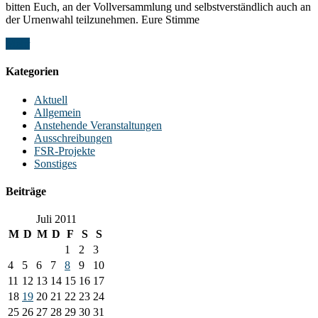
bitten Euch, an der Vollversammlung und selbstverständlich auch an
der Urnenwahl teilzunehmen. Eure Stimme
Mehr
Kategorien
Aktuell
Allgemein
Anstehende Veranstaltungen
Ausschreibungen
FSR-Projekte
Sonstiges
Beiträge
Juli 2011
M
D
M
D
F
S
S
1
2
3
4
5
6
7
8
9
10
11
12
13
14
15
16
17
18
19
20
21
22
23
24
25
26
27
28
29
30
31