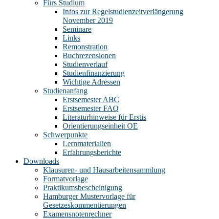
Fürs Studium
Infos zur Regelstudienzeitverlängerung
November 2019
Seminare
Links
Remonstration
Buchrezensionen
Studienverlauf
Studienfinanzierung
Wichtige Adressen
Studienanfang
Erstsemester ABC
Erstsemester FAQ
Literaturhinweise für Erstis
Orientierungseinheit OE
Schwerpunkte
Lernmaterialien
Erfahrungsberichte
Downloads
Klausuren- und Hausarbeitensammlung
Formatvorlage
Praktikumsbescheinigung
Hamburger Mustervorlage für
Gesetzeskommentierungen
Examensnotenrechner