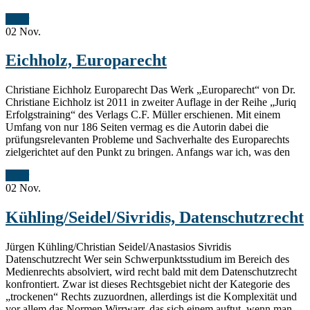
Mehr
02
Nov.
Eichholz, Europarecht
Christiane Eichholz Europarecht Das Werk „Europarecht“ von Dr.
Christiane Eichholz ist 2011 in zweiter Auflage in der Reihe „Juriq
Erfolgstraining“ des Verlags C.F. Müller erschienen. Mit einem
Umfang von nur 186 Seiten vermag es die Autorin dabei die
prüfungsrelevanten Probleme und Sachverhalte des Europarechts
zielgerichtet auf den Punkt zu bringen. Anfangs war ich, was den
Mehr
02
Nov.
Kühling/Seidel/Sivridis, Datenschutzrecht
Jürgen Kühling/Christian Seidel/Anastasios Sivridis
Datenschutzrecht Wer sein Schwerpunktsstudium im Bereich des
Medienrechts absolviert, wird recht bald mit dem Datenschutzrecht
konfrontiert. Zwar ist dieses Rechtsgebiet nicht der Kategorie des
„trockenen“ Rechts zuzuordnen, allerdings ist die Komplexität und
vor allem das Normen Wirrwarr, das sich einem auftut, wenn man