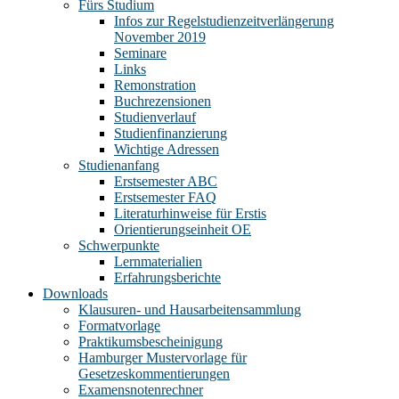
Fürs Studium
Infos zur Regelstudienzeitverlängerung
November 2019
Seminare
Links
Remonstration
Buchrezensionen
Studienverlauf
Studienfinanzierung
Wichtige Adressen
Studienanfang
Erstsemester ABC
Erstsemester FAQ
Literaturhinweise für Erstis
Orientierungseinheit OE
Schwerpunkte
Lernmaterialien
Erfahrungsberichte
Downloads
Klausuren- und Hausarbeitensammlung
Formatvorlage
Praktikumsbescheinigung
Hamburger Mustervorlage für
Gesetzeskommentierungen
Examensnotenrechner