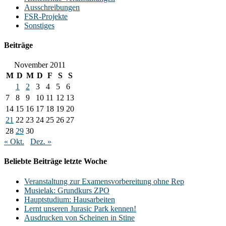
Ausschreibungen
FSR-Projekte
Sonstiges
Beiträge
November 2011
M
D
M
D
F
S
S
1
2
3
4
5
6
7
8
9
10
11
12
13
14
15
16
17
18
19
20
21
22
23
24
25
26
27
28
29
30
« Okt.
Dez. »
Beliebte Beiträge letzte Woche
Veranstaltung zur Examensvorbereitung ohne Rep
Musielak: Grundkurs ZPO
Hauptstudium: Hausarbeiten
Lernt unseren Jurasic Park kennen!
Ausdrucken von Scheinen in Stine