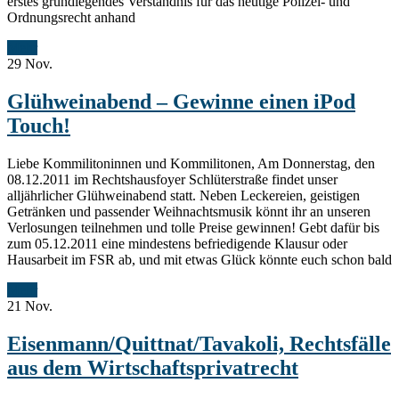
erstes grundlegendes Verständnis für das heutige Polizei- und
Ordnungsrecht anhand
Mehr
29
Nov.
Glühweinabend – Gewinne einen iPod
Touch!
Liebe Kommilitoninnen und Kommilitonen, Am Donnerstag, den
08.12.2011 im Rechtshausfoyer Schlüterstraße findet unser
alljährlicher Glühweinabend statt. Neben Leckereien, geistigen
Getränken und passender Weihnachtsmusik könnt ihr an unseren
Verlosungen teilnehmen und tolle Preise gewinnen! Gebt dafür bis
zum 05.12.2011 eine mindestens befriedigende Klausur oder
Hausarbeit im FSR ab, und mit etwas Glück könnte euch schon bald
Mehr
21
Nov.
Eisenmann/Quittnat/Tavakoli, Rechtsfälle
aus dem Wirtschaftsprivatrecht