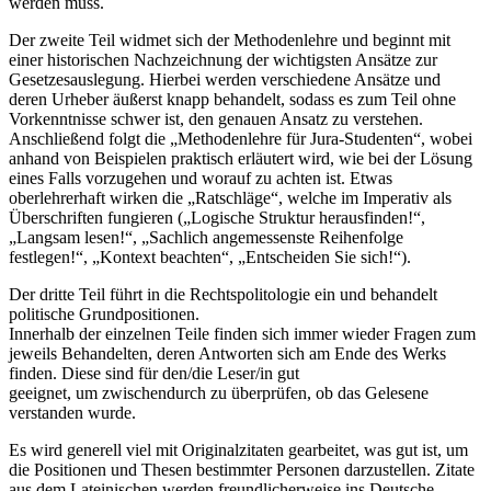
werden muss.
Der zweite Teil widmet sich der Methodenlehre und beginnt mit
einer historischen Nachzeichnung der wichtigsten Ansätze zur
Gesetzesauslegung. Hierbei werden verschiedene Ansätze und
deren Urheber äußerst knapp behandelt, sodass es zum Teil ohne
Vorkenntnisse schwer ist, den genauen Ansatz zu verstehen.
Anschließend folgt die „Methodenlehre für Jura-Studenten“, wobei
anhand von Beispielen praktisch erläutert wird, wie bei der Lösung
eines Falls vorzugehen und worauf zu achten ist. Etwas
oberlehrerhaft wirken die „Ratschläge“, welche im Imperativ als
Überschriften fungieren („Logische Struktur herausfinden!“,
„Langsam lesen!“, „Sachlich angemessenste Reihenfolge
festlegen!“, „Kontext beachten“, „Entscheiden Sie sich!“).
Der dritte Teil führt in die Rechtspolitologie ein und behandelt
politische Grundpositionen.
Innerhalb der einzelnen Teile finden sich immer wieder Fragen zum
jeweils Behandelten, deren Antworten sich am Ende des Werks
finden. Diese sind für den/die Leser/in gut
geeignet, um zwischendurch zu überprüfen, ob das Gelesene
verstanden wurde.
Es wird generell viel mit Originalzitaten gearbeitet, was gut ist, um
die Positionen und Thesen bestimmter Personen darzustellen. Zitate
aus dem Lateinischen werden freundlicherweise ins Deutsche