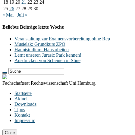
18
19
20
21
22
23
24
25
26
27
28
29
30
« Mai
Juli »
Beliebte Beiträge letzte Woche
Veranstaltung zur Examensvorbereitung ohne Rep
Musielak: Grundkurs ZPO
Hauptstudium: Hausarbeiten
Lernt unseren Jurasic Park kennen!
Ausdrucken von Scheinen in Stine
Fachschaftsrat Rechtswissenschaft Uni Hamburg
Startseite
Aktuell
Downloads
Tipps
Kontakt
Impressum
Close