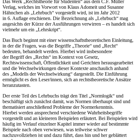
Das Werk „Rechtstheorie für Studenten“ aus dem C.F. Müller
Verlag, welches im Vorwort von Klaus Adomeit und Susanne
Hähnchen als „Lehrbuch“ vorgestellt wird, ist im Jahr 2012
in 6. Auflage erschienen. Die Bezeichnung als „Lehrbuch“ mag
angesichts der Kürze der Ausführungen verwirren – es handelt sich
vielmehr um ein „Lehrskript“.
Das Buch beginnt mit einer wissenschaftstheoretischen Einleitung,
in der die Fragen, was die Begriffe „Theorie“ und „Recht“
bedeuten, behandelt werden. Hierbei wird insbesondere
der Begriff des „Rechts“ im Kontext von Gesetz,
Rechtswissenschaft, Öffentlichkeit und Gerichten herausgearbeitet
und die Wechselwirkungen dieser Kontexte anschaulich anhand
des „Modells der Wechselwirkung“ dargestellt. Die Einführung
ermöglicht es den Leser/innen, sich an rechtstheoretische Ansätze
heranzutasten.
Der erste Teil des Lehrbuchs trägt den Titel „Normlogik“ und
beschäftigt sich zunächst damit, was Normen überhaupt sind und
thematisiert anschließend Probleme der Normerkenntnis.
Hierbei werden ansprechend verschiedene Wahrheitsbegriffe
vorgestellt und an kleineren Beispielen erläutert. Bei Beispielen wird
häufig im Verlauf einzelner Kapitel immer wieder auf bestimmte
Beispiele nach oben verwiesen, was teilweise schwer
nachzuvollziehen ist und dazu führt, dass hin und her geblättert