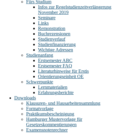
Fürs Studium
Infos zur Regelstudienzeitverlängerung
November 2019
Seminare
Links
Remonstration
Buchrezensionen
Studienverlauf
Studienfinanzierung
Wichtige Adressen
Studienanfang
Erstsemester ABC
Erstsemester FAQ
Literaturhinweise für Erstis
Orientierungseinheit OE
Schwerpunkte
Lernmaterialien
Erfahrungsberichte
Downloads
Klausuren- und Hausarbeitensammlung
Formatvorlage
Praktikumsbescheinigung
Hamburger Mustervorlage für
Gesetzeskommentierungen
Examensnotenrechner