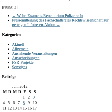
[rating: 3]
←
Wehr: Examens-Repetitorium Polizeirecht
Pressemitteilung des Fachschaftsrates Rechtswissenschaft zur
gestrigen Infotresen-Aktion
→
Kategorien
Aktuell
Allgemein
Anstehende Veranstaltungen
Ausschreibungen
FSR-Projekte
Sonstiges
Beiträge
Juni 2012
M
D
M
D
F
S
S
1
2
3
4
5
6
7
8
9
10
11
12
13
14
15
16
17