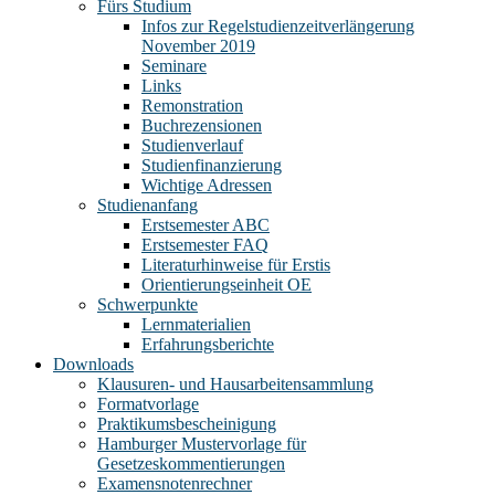
Fürs Studium
Infos zur Regelstudienzeitverlängerung
November 2019
Seminare
Links
Remonstration
Buchrezensionen
Studienverlauf
Studienfinanzierung
Wichtige Adressen
Studienanfang
Erstsemester ABC
Erstsemester FAQ
Literaturhinweise für Erstis
Orientierungseinheit OE
Schwerpunkte
Lernmaterialien
Erfahrungsberichte
Downloads
Klausuren- und Hausarbeitensammlung
Formatvorlage
Praktikumsbescheinigung
Hamburger Mustervorlage für
Gesetzeskommentierungen
Examensnotenrechner