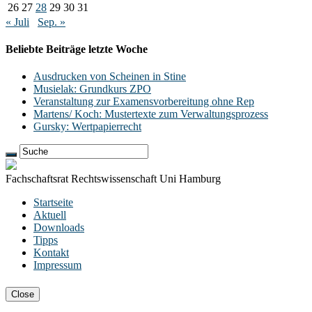
26
27
28
29
30
31
« Juli
Sep. »
Beliebte Beiträge letzte Woche
Ausdrucken von Scheinen in Stine
Musielak: Grundkurs ZPO
Veranstaltung zur Examensvorbereitung ohne Rep
Martens/ Koch: Mustertexte zum Verwaltungsprozess
Gursky: Wertpapierrecht
Fachschaftsrat Rechtswissenschaft Uni Hamburg
Startseite
Aktuell
Downloads
Tipps
Kontakt
Impressum
Close