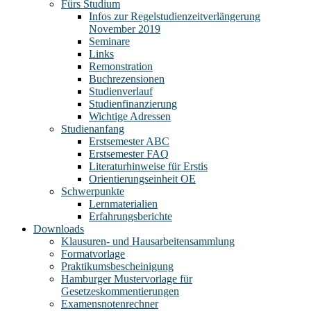
Fürs Studium
Infos zur Regelstudienzeitverlängerung
November 2019
Seminare
Links
Remonstration
Buchrezensionen
Studienverlauf
Studienfinanzierung
Wichtige Adressen
Studienanfang
Erstsemester ABC
Erstsemester FAQ
Literaturhinweise für Erstis
Orientierungseinheit OE
Schwerpunkte
Lernmaterialien
Erfahrungsberichte
Downloads
Klausuren- und Hausarbeitensammlung
Formatvorlage
Praktikumsbescheinigung
Hamburger Mustervorlage für
Gesetzeskommentierungen
Examensnotenrechner