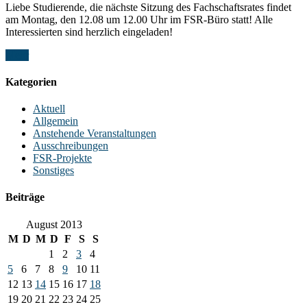
Liebe Studierende, die nächste Sitzung des Fachschaftsrates findet
am Montag, den 12.08 um 12.00 Uhr im FSR-Büro statt! Alle
Interessierten sind herzlich eingeladen!
Mehr
Kategorien
Aktuell
Allgemein
Anstehende Veranstaltungen
Ausschreibungen
FSR-Projekte
Sonstiges
Beiträge
August 2013
M
D
M
D
F
S
S
1
2
3
4
5
6
7
8
9
10
11
12
13
14
15
16
17
18
19
20
21
22
23
24
25