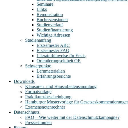
Seminare
Links
Remonstration
Buchrezensionen
Studienverlauf
Studienfinanzierung
Wichtige Adressen
Studienanfang
Erstsemester ABC
Erstsemester FAQ
Literaturhinweise für Erstis
Orientierungseinheit OE
Schwerpunkte
Lernmaterialien
Erfahrungsberichte
Downloads
Klausuren- und Hausarbeitensammlung
Formatvorlage
Praktikumsbescheinigung
Hamburger Mustervorlage für Gesetzeskommentierunge
Examensnotenrechner
Datenschmutz
FAQ – Wie weiter mit der Datenschmutzkampagne?
Pressestimmen
Plenum