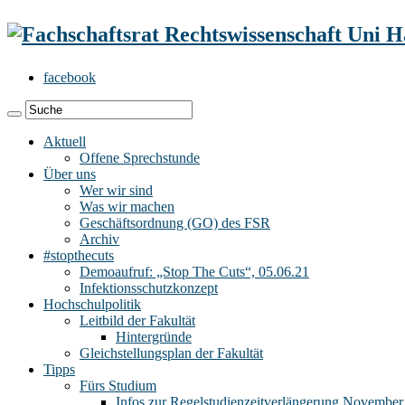
facebook
Aktuell
Offene Sprechstunde
Über uns
Wer wir sind
Was wir machen
Geschäftsordnung (GO) des FSR
Archiv
#stopthecuts
Demoaufruf: „Stop The Cuts“, 05.06.21
Infektionsschutzkonzept
Hochschulpolitik
Leitbild der Fakultät
Hintergründe
Gleichstellungsplan der Fakultät
Tipps
Fürs Studium
Infos zur Regelstudienzeitverlängerung November