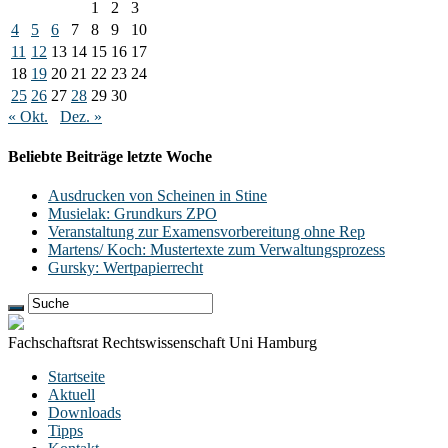
1
2
3
4
5
6
7
8
9
10
11
12
13
14
15
16
17
18
19
20
21
22
23
24
25
26
27
28
29
30
« Okt.
Dez. »
Beliebte Beiträge letzte Woche
Ausdrucken von Scheinen in Stine
Musielak: Grundkurs ZPO
Veranstaltung zur Examensvorbereitung ohne Rep
Martens/ Koch: Mustertexte zum Verwaltungsprozess
Gursky: Wertpapierrecht
Fachschaftsrat Rechtswissenschaft Uni Hamburg
Startseite
Aktuell
Downloads
Tipps