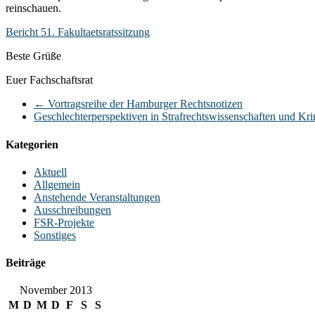
reinschauen.
Bericht 51. Fakultaetsratssitzung
Beste Grüße
Euer Fachschaftsrat
←
Vortragsreihe der Hamburger Rechtsnotizen
Geschlechterperspektiven in Strafrechtswissenschaften und Kr
Kategorien
Aktuell
Allgemein
Anstehende Veranstaltungen
Ausschreibungen
FSR-Projekte
Sonstiges
Beiträge
November 2013
M
D
M
D
F
S
S