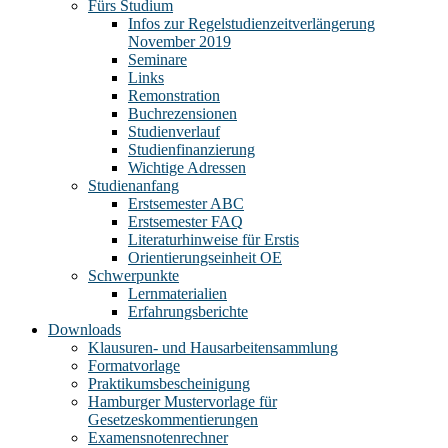
Fürs Studium
Infos zur Regelstudienzeitverlängerung
November 2019
Seminare
Links
Remonstration
Buchrezensionen
Studienverlauf
Studienfinanzierung
Wichtige Adressen
Studienanfang
Erstsemester ABC
Erstsemester FAQ
Literaturhinweise für Erstis
Orientierungseinheit OE
Schwerpunkte
Lernmaterialien
Erfahrungsberichte
Downloads
Klausuren- und Hausarbeitensammlung
Formatvorlage
Praktikumsbescheinigung
Hamburger Mustervorlage für
Gesetzeskommentierungen
Examensnotenrechner