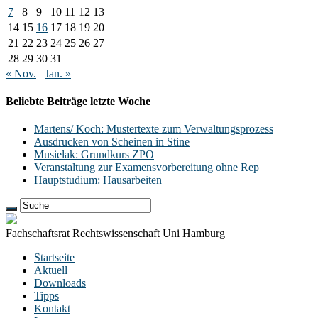
7
8
9
10
11
12
13
14
15
16
17
18
19
20
21
22
23
24
25
26
27
28
29
30
31
« Nov.
Jan. »
Beliebte Beiträge letzte Woche
Martens/ Koch: Mustertexte zum Verwaltungsprozess
Ausdrucken von Scheinen in Stine
Musielak: Grundkurs ZPO
Veranstaltung zur Examensvorbereitung ohne Rep
Hauptstudium: Hausarbeiten
Fachschaftsrat Rechtswissenschaft Uni Hamburg
Startseite
Aktuell
Downloads
Tipps
Kontakt