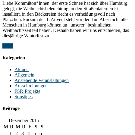
Liebe Kommilton*Innen, der erste Schnee hat sich über Hamburg
gelegt, die Weihnachtsbeleuchtung an den Straßenlaternen ist
installiert, in den Bäckereien riecht es verheißungsvoll nach
Plätzchen: kurzum der 1. Advent steht vor der Tür. Aber nicht alle
Menschen in Hamburg können an „unserer“ besinnlichen
Weihnachtszeit teil haben. Deshalb haben wir uns entschieden, das
diesjährige Winterfest zu
Mehr
Kategorien
Aktuell
Allgemein
Anstehende Veranstaltungen
Ausschreibungen
FSR-Projekte
Sonstiges
Beiträge
Dezember 2015
M
D
M
D
F
S
S
1
2
3
4
5
6