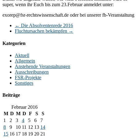
super, wenn ihr Euch bis zum 23.Februar anmeldet unter:
exorep@fsr-rechtswissenschaft.de oder bei unserer fb-Veranstaltung
←
Die Absolventenrede 2016
Fluchtursachen bekämpfen
→
Kategorien
Aktuell
Allgemein
Anstehende Veranstaltungen
Ausschreibungen
FSR-Projekte
Sonstiges
Beiträge
Februar 2016
M
D
M
D
F
S
S
1
2
3
4
5
6
7
8
9
10
11
12
13
14
15
16
17
18
19
20
21