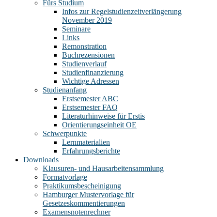
Fürs Studium
Infos zur Regelstudienzeitverlängerung
November 2019
Seminare
Links
Remonstration
Buchrezensionen
Studienverlauf
Studienfinanzierung
Wichtige Adressen
Studienanfang
Erstsemester ABC
Erstsemester FAQ
Literaturhinweise für Erstis
Orientierungseinheit OE
Schwerpunkte
Lernmaterialien
Erfahrungsberichte
Downloads
Klausuren- und Hausarbeitensammlung
Formatvorlage
Praktikumsbescheinigung
Hamburger Mustervorlage für
Gesetzeskommentierungen
Examensnotenrechner