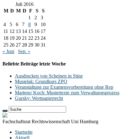
Juli 2016
M
D
M
D
F
S
S
1
2
3
4
5
6
7
8
9
10
11
12
13
14
15
16
17
18
19
20
21
22
23
24
25
26
27
28
29
30
31
« Juni
Sep. »
Beliebte Beiträge letzte Woche
Ausdrucken von Scheinen in Stine
Musielak: Grundkurs ZPO
Veranstaltung zur Examensvorbereitung ohne Rep
Martens/ Koch: Mustertexte zum Verwaltungsprozess
Gursky: Wertpapierrecht
Fachschaftsrat Rechtswissenschaft Uni Hamburg
Startseite
Aktuell