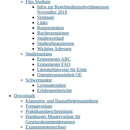
Fürs Studium
Infos zur Regelstudienzeitverlängerung
November 2019
Seminare
Links
Remonstration
Buchrezensionen
Studienverlauf
Studienfinanzierung
Wichtige Adressen
Studienanfang
Erstsemester ABC
Erstsemester FAQ
Literaturhinweise für Erstis
Orientierungseinheit OE
Schwerpunkte
Lernmaterialien
Erfahrungsberichte
Downloads
Klausuren- und Hausarbeitensammlung
Formatvorlage
Praktikumsbescheinigung
Hamburger Mustervorlage für
Gesetzeskommentierungen
Examensnotenrechner