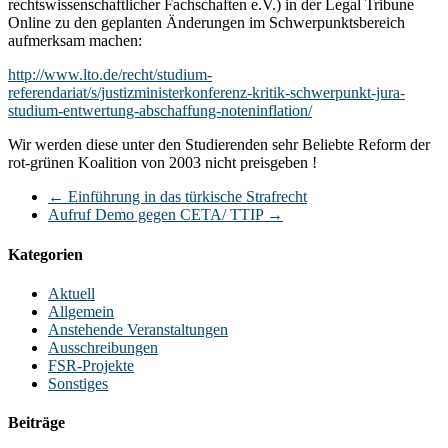
rechtswissenschaftlicher Fachschaften e.V.) in der Legal Tribune
Online zu den geplanten Änderungen im Schwerpunktsbereich
aufmerksam machen:
http://www.lto.de/recht/studium-
referendariat/s/justizministerkonferenz-kritik-schwerpunkt-jura-
studium-entwertung-abschaffung-noteninflation/
Wir werden diese unter den Studierenden sehr Beliebte Reform der
rot-grünen Koalition von 2003 nicht preisgeben !
←
Einführung in das türkische Strafrecht
Aufruf Demo gegen CETA/ TTIP
→
Kategorien
Aktuell
Allgemein
Anstehende Veranstaltungen
Ausschreibungen
FSR-Projekte
Sonstiges
Beiträge