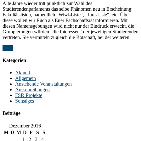
Alle Jahre wieder tritt pünktlich zur Wahl des
Studierendenparlaments das selbe Phänomen neu in Erscheinung:
Fakultätslisten, namentlich „Wiwi-Liste“, „Jura-Liste“, etc. Über
diese wollen wir Euch als Euer Fachschaftsrat informieren. Mit
diesen Namensgebungen wird nicht nur der Eindruck erweckt, die
Gruppierungen würden „die Interessen“ der jeweiligen Studierenden
vertreten. Sie vermitteln zugleich die Botschaft, bei der weiteren
Mehr
Kategorien
Aktuell
Allgemein
Anstehende Veranstaltungen
Ausschreibungen
FSR-Projekte
Sonstiges
Beiträge
Dezember 2016
M
D
M
D
F
S
S
1
2
3
4