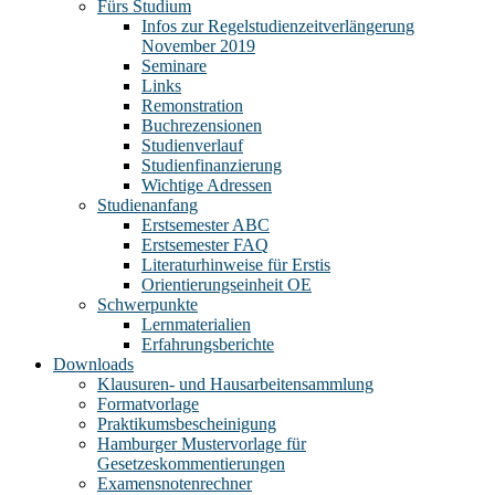
Fürs Studium
Infos zur Regelstudienzeitverlängerung
November 2019
Seminare
Links
Remonstration
Buchrezensionen
Studienverlauf
Studienfinanzierung
Wichtige Adressen
Studienanfang
Erstsemester ABC
Erstsemester FAQ
Literaturhinweise für Erstis
Orientierungseinheit OE
Schwerpunkte
Lernmaterialien
Erfahrungsberichte
Downloads
Klausuren- und Hausarbeitensammlung
Formatvorlage
Praktikumsbescheinigung
Hamburger Mustervorlage für
Gesetzeskommentierungen
Examensnotenrechner