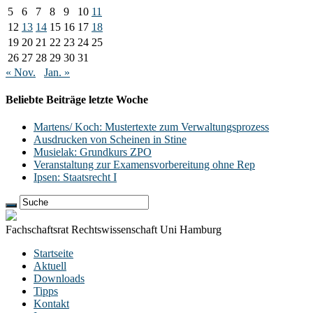
5
6
7
8
9
10
11
12
13
14
15
16
17
18
19
20
21
22
23
24
25
26
27
28
29
30
31
« Nov.
Jan. »
Beliebte Beiträge letzte Woche
Martens/ Koch: Mustertexte zum Verwaltungsprozess
Ausdrucken von Scheinen in Stine
Musielak: Grundkurs ZPO
Veranstaltung zur Examensvorbereitung ohne Rep
Ipsen: Staatsrecht I
Fachschaftsrat Rechtswissenschaft Uni Hamburg
Startseite
Aktuell
Downloads
Tipps
Kontakt