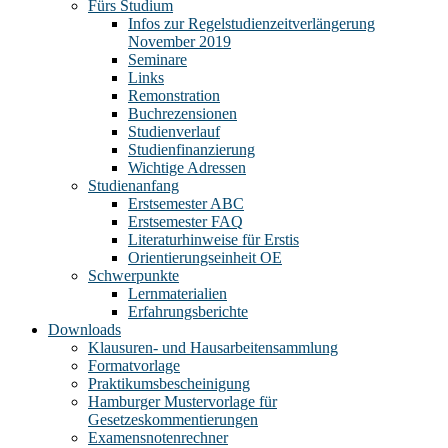
Fürs Studium
Infos zur Regelstudienzeitverlängerung
November 2019
Seminare
Links
Remonstration
Buchrezensionen
Studienverlauf
Studienfinanzierung
Wichtige Adressen
Studienanfang
Erstsemester ABC
Erstsemester FAQ
Literaturhinweise für Erstis
Orientierungseinheit OE
Schwerpunkte
Lernmaterialien
Erfahrungsberichte
Downloads
Klausuren- und Hausarbeitensammlung
Formatvorlage
Praktikumsbescheinigung
Hamburger Mustervorlage für
Gesetzeskommentierungen
Examensnotenrechner