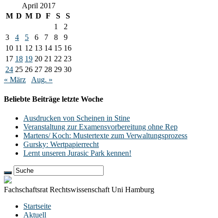
April 2017
M
D
M
D
F
S
S
1
2
3
4
5
6
7
8
9
10
11
12
13
14
15
16
17
18
19
20
21
22
23
24
25
26
27
28
29
30
« März
Aug. »
Beliebte Beiträge letzte Woche
Ausdrucken von Scheinen in Stine
Veranstaltung zur Examensvorbereitung ohne Rep
Martens/ Koch: Mustertexte zum Verwaltungsprozess
Gursky: Wertpapierrecht
Lernt unseren Jurasic Park kennen!
Fachschaftsrat Rechtswissenschaft Uni Hamburg
Startseite
Aktuell