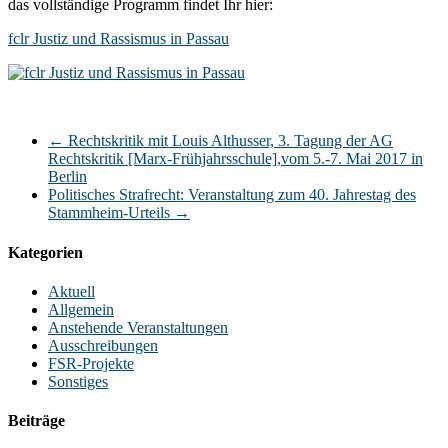
das vollständige Programm findet Ihr hier:
fclr Justiz und Rassismus in Passau
←
Rechtskritik mit Louis Althusser, 3. Tagung der AG
Rechtskritik [Marx-Frühjahrsschule],vom 5.-7. Mai 2017 in
Berlin
Politisches Strafrecht: Veranstaltung zum 40. Jahrestag des
Stammheim-Urteils
→
Kategorien
Aktuell
Allgemein
Anstehende Veranstaltungen
Ausschreibungen
FSR-Projekte
Sonstiges
Beiträge