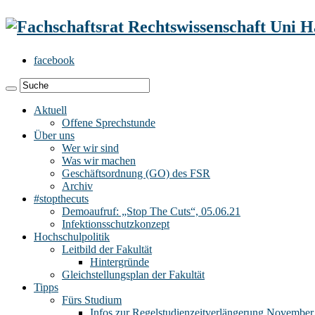
facebook
Aktuell
Offene Sprechstunde
Über uns
Wer wir sind
Was wir machen
Geschäftsordnung (GO) des FSR
Archiv
#stopthecuts
Demoaufruf: „Stop The Cuts“, 05.06.21
Infektionsschutzkonzept
Hochschulpolitik
Leitbild der Fakultät
Hintergründe
Gleichstellungsplan der Fakultät
Tipps
Fürs Studium
Infos zur Regelstudienzeitverlängerung November