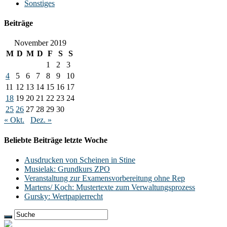
Sonstiges
Beiträge
November 2019
M
D
M
D
F
S
S
1
2
3
4
5
6
7
8
9
10
11
12
13
14
15
16
17
18
19
20
21
22
23
24
25
26
27
28
29
30
« Okt.
Dez. »
Beliebte Beiträge letzte Woche
Ausdrucken von Scheinen in Stine
Musielak: Grundkurs ZPO
Veranstaltung zur Examensvorbereitung ohne Rep
Martens/ Koch: Mustertexte zum Verwaltungsprozess
Gursky: Wertpapierrecht