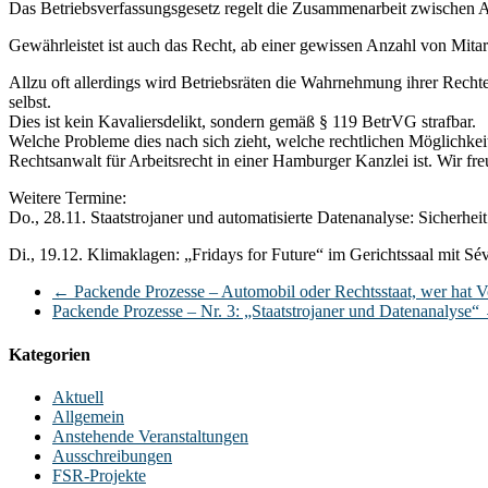
Das Betriebsverfassungsgesetz regelt die Zusammenarbeit zwischen A
Gewährleistet ist auch das Recht, ab einer gewissen Anzahl von Mitar
Allzu oft allerdings wird Betriebsräten die Wahrnehmung ihrer Rechte 
selbst.
Dies ist kein Kavaliersdelikt, sondern gemäß § 119 BetrVG strafbar.
Welche Probleme dies nach sich zieht, welche rechtlichen Möglichke
Rechtsanwalt für Arbeitsrecht in einer Hamburger Kanzlei ist. Wir fr
Weitere Termine:
Do., 28.11. Staatstrojaner und automatisierte Datenanalyse: Sicherh
Di., 19.12. Klimaklagen: „Fridays for Future“ im Gerichtssaal mit Sé
←
Packende Prozesse – Automobil oder Rechtsstaat, wer hat V
Packende Prozesse – Nr. 3: „Staatstrojaner und Datenanalyse“
Kategorien
Aktuell
Allgemein
Anstehende Veranstaltungen
Ausschreibungen
FSR-Projekte