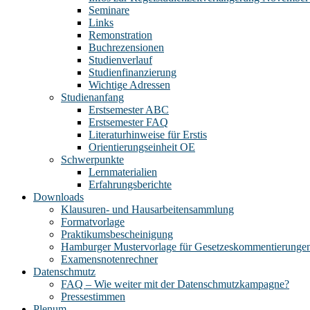
Seminare
Links
Remonstration
Buchrezensionen
Studienverlauf
Studienfinanzierung
Wichtige Adressen
Studienanfang
Erstsemester ABC
Erstsemester FAQ
Literaturhinweise für Erstis
Orientierungseinheit OE
Schwerpunkte
Lernmaterialien
Erfahrungsberichte
Downloads
Klausuren- und Hausarbeitensammlung
Formatvorlage
Praktikumsbescheinigung
Hamburger Mustervorlage für Gesetzeskommentierunge
Examensnotenrechner
Datenschmutz
FAQ – Wie weiter mit der Datenschmutzkampagne?
Pressestimmen
Plenum