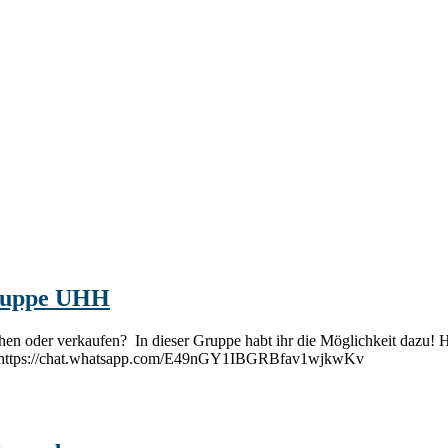
gruppe UHH
hen oder verkaufen? In dieser Gruppe habt ihr die Möglichkeit dazu! 
ink: https://chat.whatsapp.com/E49nGY1IBGRBfav1wjkwKv