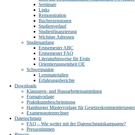
Seminare
Links
Remonstration
Buchrezensionen
Studienverlauf
Studienfinanzierung
Wichtige Adressen
Studienanfang
Erstsemester ABC
Erstsemester FAQ
Literaturhinweise für Erstis
Orientierungseinheit OE
Schwerpunkte
Lernmaterialien
Erfahrungsberichte
Downloads
Klausuren- und Hausarbeitensammlung
Formatvorlage
Praktikumsbescheinigung
Hamburger Mustervorlage für Gesetzeskommentierunge
Examensnotenrechner
Datenschmutz
FAQ – Wie weiter mit der Datenschmutzkampagne?
Pressestimmen
Plenum