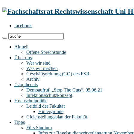
facebook
Aktuell
Offene Sprechstunde
Über uns
Wer wir sind
Was wir machen
Geschäftsordnung (GO) des FSR
Archiv
#stopthecuts
Demoaufruf: „Stop The Cuts“, 05.06.21
Infektionsschutzkonzept
Hochschulpolitik
Leitbild der Fakultät
Hintergründe
Gleichstellungsplan der Fakultät
Tipps
Fürs Studium
Infos zur Regelstudienzeitverlängerung November