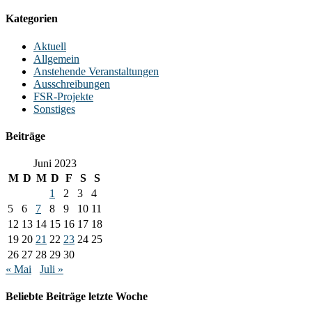
Kategorien
Aktuell
Allgemein
Anstehende Veranstaltungen
Ausschreibungen
FSR-Projekte
Sonstiges
Beiträge
Juni 2023
M
D
M
D
F
S
S
1
2
3
4
5
6
7
8
9
10
11
12
13
14
15
16
17
18
19
20
21
22
23
24
25
26
27
28
29
30
« Mai
Juli »
Beliebte Beiträge letzte Woche