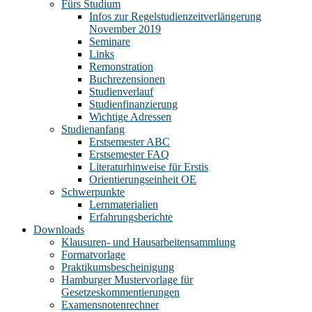
Fürs Studium
Infos zur Regelstudienzeitverlängerung
November 2019
Seminare
Links
Remonstration
Buchrezensionen
Studienverlauf
Studienfinanzierung
Wichtige Adressen
Studienanfang
Erstsemester ABC
Erstsemester FAQ
Literaturhinweise für Erstis
Orientierungseinheit OE
Schwerpunkte
Lernmaterialien
Erfahrungsberichte
Downloads
Klausuren- und Hausarbeitensammlung
Formatvorlage
Praktikumsbescheinigung
Hamburger Mustervorlage für
Gesetzeskommentierungen
Examensnotenrechner