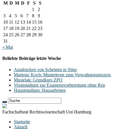
M
D
M
D
F
S
S
1
2
3
4
5
6
7
8
9
10
11
12
13
14
15
16
17
18
19
20
21
22
23
24
25
26
27
28
29
30
31
« Mai
Beliebte Beiträge letzte Woche
Ausdrucken von Scheinen in Stine
Martens/ Koch: Mustertexte zum Verwaltungsprozess
Musielak: Grundkurs ZPO
Veranstaltung zur Examensvorbereitung ohne Rep
Hauptstudium: Hausarbeiten
Fachschaftsrat Rechtswissenschaft Uni Hamburg
Startseite
Aktuell