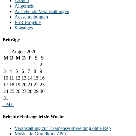
Aktuell
Allgemein
Anstehende Veranstaltungen
Ausschreibungen
FSR-Projekte
Sonstiges
Beiträge
August 2026
M
D
M
D
F
S
S
1
2
3
4
5
6
7
8
9
10
11
12
13
14
15
16
17
18
19
20
21
22
23
24
25
26
27
28
29
30
31
« Mai
Beliebte Beiträge letzte Woche
Veranstaltung zur Examensvorbereitung ohne Rep
Musielak: Grundkurs ZPO