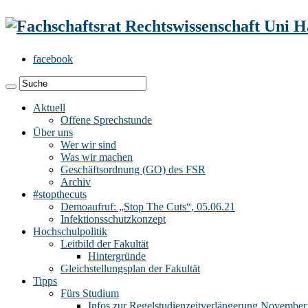
facebook
Aktuell
Offene Sprechstunde
Über uns
Wer wir sind
Was wir machen
Geschäftsordnung (GO) des FSR
Archiv
#stopthecuts
Demoaufruf: „Stop The Cuts“, 05.06.21
Infektionsschutzkonzept
Hochschulpolitik
Leitbild der Fakultät
Hintergründe
Gleichstellungsplan der Fakultät
Tipps
Fürs Studium
Infos zur Regelstudienzeitverlängerung November