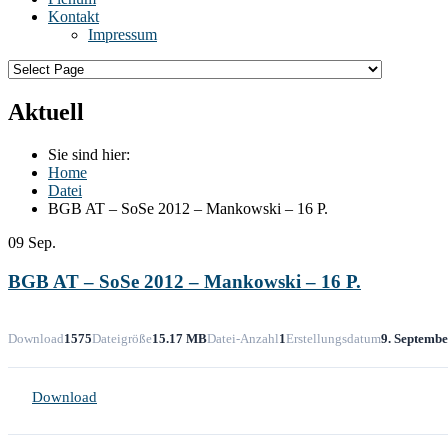
Kontakt
Impressum
Aktuell
Sie sind hier:
Home
Datei
BGB AT – SoSe 2012 – Mankowski – 16 P.
09
Sep.
BGB AT – SoSe 2012 – Mankowski – 16 P.
Download
1575
Dateigröße
15.17 MB
Datei-Anzahl
1
Erstellungsdatum
9. Septemb
Download