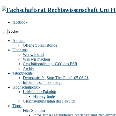
facebook
Aktuell
Offene Sprechstunde
Über uns
Wer wir sind
Was wir machen
Geschäftsordnung (GO) des FSR
Archiv
#stopthecuts
Demoaufruf: „Stop The Cuts“, 05.06.21
Infektionsschutzkonzept
Hochschulpolitik
Leitbild der Fakultät
Hintergründe
Gleichstellungsplan der Fakultät
Tipps
Fürs Studium
Infos zur Regelstudienzeitverlängerung November