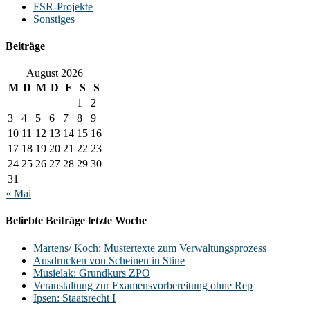
FSR-Projekte
Sonstiges
Beiträge
August 2026
M
D
M
D
F
S
S
1
2
3
4
5
6
7
8
9
10
11
12
13
14
15
16
17
18
19
20
21
22
23
24
25
26
27
28
29
30
31
« Mai
Beliebte Beiträge letzte Woche
Martens/ Koch: Mustertexte zum Verwaltungsprozess
Ausdrucken von Scheinen in Stine
Musielak: Grundkurs ZPO
Veranstaltung zur Examensvorbereitung ohne Rep
Ipsen: Staatsrecht I