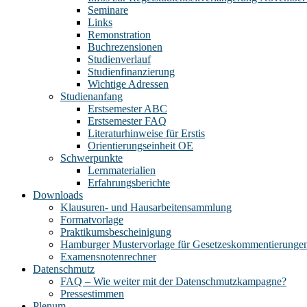
Seminare
Links
Remonstration
Buchrezensionen
Studienverlauf
Studienfinanzierung
Wichtige Adressen
Studienanfang
Erstsemester ABC
Erstsemester FAQ
Literaturhinweise für Erstis
Orientierungseinheit OE
Schwerpunkte
Lernmaterialien
Erfahrungsberichte
Downloads
Klausuren- und Hausarbeitensammlung
Formatvorlage
Praktikumsbescheinigung
Hamburger Mustervorlage für Gesetzeskommentierunge
Examensnotenrechner
Datenschmutz
FAQ – Wie weiter mit der Datenschmutzkampagne?
Pressestimmen
Plenum