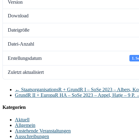
Version
Download
Dateigröße
Datei-Anzahl
Erstellungsdatum
1. S
Zuletzt aktualisiert
←
StaatsorganisationsR + GrundR I – SoSe 2023 – Albers, Kot
GrundR II + EuropaR HA – SoSe 2023 – Appel, Hatje – 9 P.
Kategorien
Aktuell
Allgemein
Anstehende Veranstaltungen
Ausschreibungen