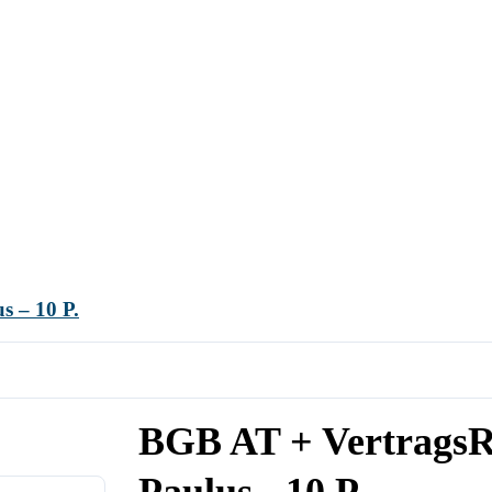
s – 10 P.
BGB AT + VertragsR 