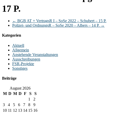
17 P.
←
BGB AT + VertragsR I – SoSe 2022 – Schubert – 15 P.
Polizei- und OrdnungsR – SoSe 2020 – Albers – 14 P.
→
Kategorien
Aktuell
Allgemein
Anstehende Veranstaltungen
Ausschreibungen
FSR-Projekte
Sonstiges
Beiträge
August 2026
M
D
M
D
F
S
S
1
2
3
4
5
6
7
8
9
10
11
12
13
14
15
16