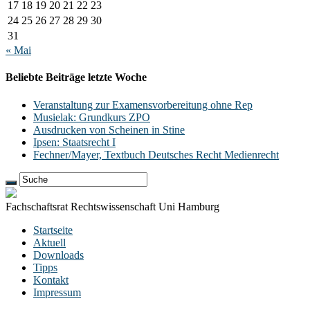
17
18
19
20
21
22
23
24
25
26
27
28
29
30
31
« Mai
Beliebte Beiträge letzte Woche
Veranstaltung zur Examensvorbereitung ohne Rep
Musielak: Grundkurs ZPO
Ausdrucken von Scheinen in Stine
Ipsen: Staatsrecht I
Fechner/Mayer, Textbuch Deutsches Recht Medienrecht
Fachschaftsrat Rechtswissenschaft Uni Hamburg
Startseite
Aktuell
Downloads
Tipps
Kontakt
Impressum