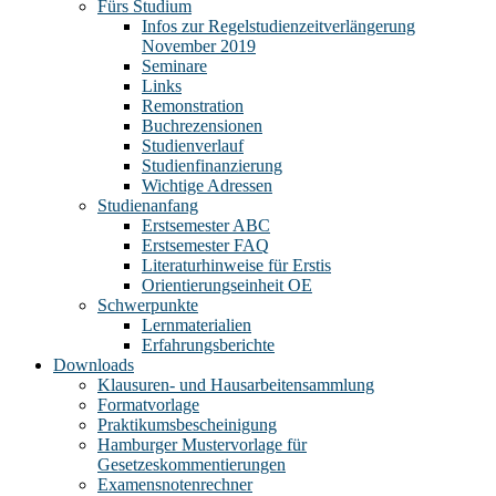
Fürs Studium
Infos zur Regelstudienzeitverlängerung
November 2019
Seminare
Links
Remonstration
Buchrezensionen
Studienverlauf
Studienfinanzierung
Wichtige Adressen
Studienanfang
Erstsemester ABC
Erstsemester FAQ
Literaturhinweise für Erstis
Orientierungseinheit OE
Schwerpunkte
Lernmaterialien
Erfahrungsberichte
Downloads
Klausuren- und Hausarbeitensammlung
Formatvorlage
Praktikumsbescheinigung
Hamburger Mustervorlage für
Gesetzeskommentierungen
Examensnotenrechner