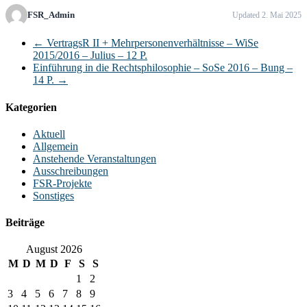
FSR_Admin
Updated 2. Mai 2025
←
VertragsR II + Mehrpersonenverhältnisse – WiSe
2015/2016 – Julius – 12 P.
Einführung in die Rechtsphilosophie – SoSe 2016 – Bung –
14 P.
→
Kategorien
Aktuell
Allgemein
Anstehende Veranstaltungen
Ausschreibungen
FSR-Projekte
Sonstiges
Beiträge
August 2026
M
D
M
D
F
S
S
1
2
3
4
5
6
7
8
9