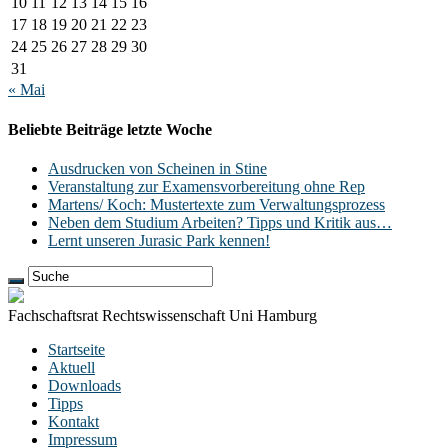
10
11
12
13
14
15
16
17
18
19
20
21
22
23
24
25
26
27
28
29
30
31
« Mai
Beliebte Beiträge letzte Woche
Ausdrucken von Scheinen in Stine
Veranstaltung zur Examensvorbereitung ohne Rep
Martens/ Koch: Mustertexte zum Verwaltungsprozess
Neben dem Studium Arbeiten? Tipps und Kritik aus…
Lernt unseren Jurasic Park kennen!
Fachschaftsrat Rechtswissenschaft Uni Hamburg
Startseite
Aktuell
Downloads
Tipps
Kontakt
Impressum