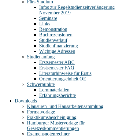
Fürs Studium
Infos zur Regelstudienzeitverlängerung
November 2019
Seminare
Links
Remonstration
Buchrezensionen
Studienverlauf
Studienfinanzierung
Wichtige Adressen
Studienanfang
Erstsemester ABC
Erstsemester FAQ
Literaturhinweise für Erstis
Orientierungseinheit OE
Schwerpunkte
Lernmaterialien
Erfahrungsberichte
Downloads
Klausuren- und Hausarbeitensammlung
Formatvorlage
Praktikumsbescheinigung
Hamburger Mustervorlage für
Gesetzeskommentierungen
Examensnotenrechner