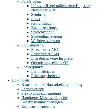
Fürs Studium
Infos zur Regelstudienzeitverlängerung
November 2019
Seminare
Links
Remonstration
Buchrezensionen
Studienverlauf
Studienfinanzierung
Wichtige Adressen
Studienanfang
Erstsemester ABC
Erstsemester FAQ
Literaturhinweise für Erstis
Orientierungseinheit OE
Schwerpunkte
Lernmaterialien
Erfahrungsberichte
Downloads
Klausuren- und Hausarbeitensammlung
Formatvorlage
Praktikumsbescheinigung
Hamburger Mustervorlage für
Gesetzeskommentierungen
Examensnotenrechner