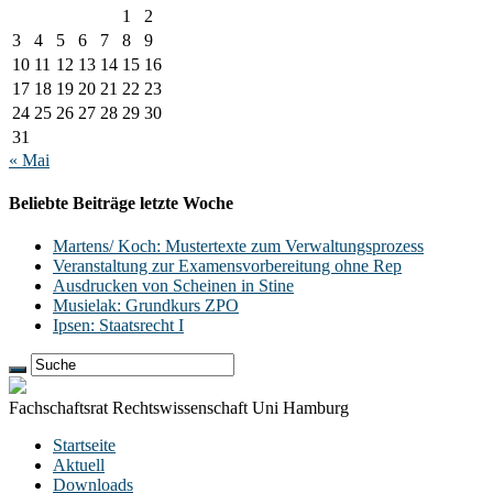
1
2
3
4
5
6
7
8
9
10
11
12
13
14
15
16
17
18
19
20
21
22
23
24
25
26
27
28
29
30
31
« Mai
Beliebte Beiträge letzte Woche
Martens/ Koch: Mustertexte zum Verwaltungsprozess
Veranstaltung zur Examensvorbereitung ohne Rep
Ausdrucken von Scheinen in Stine
Musielak: Grundkurs ZPO
Ipsen: Staatsrecht I
Fachschaftsrat Rechtswissenschaft Uni Hamburg
Startseite
Aktuell
Downloads