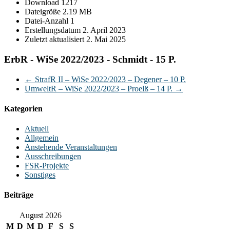
Download
1217
Dateigröße
2.19 MB
Datei-Anzahl
1
Erstellungsdatum
2. April 2023
Zuletzt aktualisiert
2. Mai 2025
ErbR - WiSe 2022/2023 - Schmidt - 15 P.
←
StrafR II – WiSe 2022/2023 – Degener – 10 P.
UmweltR – WiSe 2022/2023 – Proelß – 14 P.
→
Kategorien
Aktuell
Allgemein
Anstehende Veranstaltungen
Ausschreibungen
FSR-Projekte
Sonstiges
Beiträge
August 2026
M
D
M
D
F
S
S