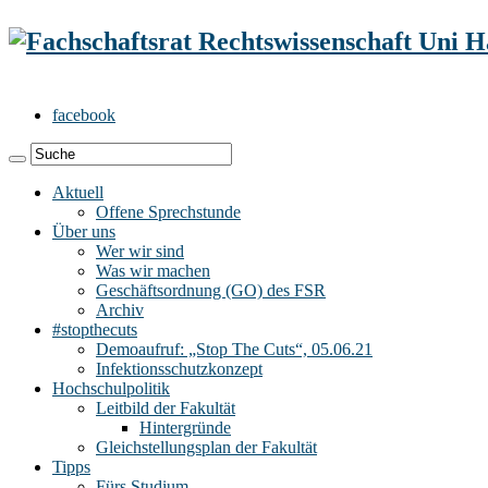
facebook
Aktuell
Offene Sprechstunde
Über uns
Wer wir sind
Was wir machen
Geschäftsordnung (GO) des FSR
Archiv
#stopthecuts
Demoaufruf: „Stop The Cuts“, 05.06.21
Infektionsschutzkonzept
Hochschulpolitik
Leitbild der Fakultät
Hintergründe
Gleichstellungsplan der Fakultät
Tipps
Fürs Studium