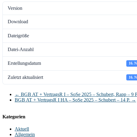
Version
Download
Dateigröße
Datei-Anzahl
Erstellungsdatum
16. 
Zuletzt aktualisiert
16. 
←
BGB AT + VertragsR I – SoSe 2025 – Schubert, Rapp – 9 P
BGB AT + VertragsR I HA – SoSe 2025 – Schubert – 14 P.
→
Kategorien
Aktuell
Allgemein