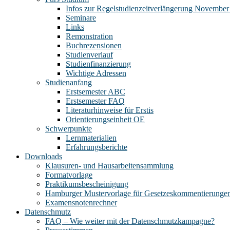
Infos zur Regelstudienzeitverlängerung November
Seminare
Links
Remonstration
Buchrezensionen
Studienverlauf
Studienfinanzierung
Wichtige Adressen
Studienanfang
Erstsemester ABC
Erstsemester FAQ
Literaturhinweise für Erstis
Orientierungseinheit OE
Schwerpunkte
Lernmaterialien
Erfahrungsberichte
Downloads
Klausuren- und Hausarbeitensammlung
Formatvorlage
Praktikumsbescheinigung
Hamburger Mustervorlage für Gesetzeskommentierunge
Examensnotenrechner
Datenschmutz
FAQ – Wie weiter mit der Datenschmutzkampagne?