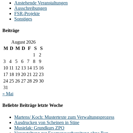
Anstehende Veranstaltungen
Ausschreibungen
FSR-Projekte
Sonstiges
Beiträge
August 2026
M
D
M
D
F
S
S
1
2
3
4
5
6
7
8
9
10
11
12
13
14
15
16
17
18
19
20
21
22
23
24
25
26
27
28
29
30
31
« Mai
Beliebte Beiträge letzte Woche
Martens/ Koch: Mustertexte zum Verwaltungsprozess
Ausdrucken von Scheinen in Stine
Musielak: Grundkurs ZPO