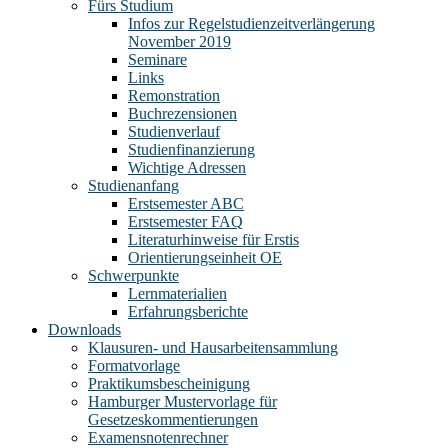
Fürs Studium
Infos zur Regelstudienzeitverlängerung
November 2019
Seminare
Links
Remonstration
Buchrezensionen
Studienverlauf
Studienfinanzierung
Wichtige Adressen
Studienanfang
Erstsemester ABC
Erstsemester FAQ
Literaturhinweise für Erstis
Orientierungseinheit OE
Schwerpunkte
Lernmaterialien
Erfahrungsberichte
Downloads
Klausuren- und Hausarbeitensammlung
Formatvorlage
Praktikumsbescheinigung
Hamburger Mustervorlage für
Gesetzeskommentierungen
Examensnotenrechner