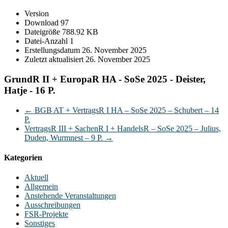
Version
Download
97
Dateigröße
788.92 KB
Datei-Anzahl
1
Erstellungsdatum
26. November 2025
Zuletzt aktualisiert
26. November 2025
GrundR II + EuropaR HA - SoSe 2025 - Deister,
Hatje - 16 P.
←
BGB AT + VertragsR I HA – SoSe 2025 – Schubert – 14
P.
VertragsR III + SachenR I + HandelsR – SoSe 2025 – Julius,
Duden, Wurmnest – 9 P.
→
Kategorien
Aktuell
Allgemein
Anstehende Veranstaltungen
Ausschreibungen
FSR-Projekte
Sonstiges