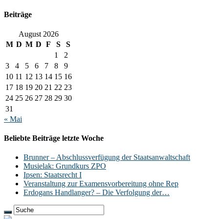
Beiträge
August 2026
M
D
M
D
F
S
S
1
2
3
4
5
6
7
8
9
10
11
12
13
14
15
16
17
18
19
20
21
22
23
24
25
26
27
28
29
30
31
« Mai
Beliebte Beiträge letzte Woche
Brunner – Abschlussverfügung der Staatsanwaltschaft
Musielak: Grundkurs ZPO
Ipsen: Staatsrecht I
Veranstaltung zur Examensvorbereitung ohne Rep
Erdogans Handlanger? – Die Verfolgung der…