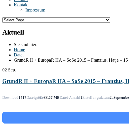
Kontakt
Impressum
Aktuell
Sie sind hier:
Home
Datei
GrundR II + EuropaR HA – SoSe 2015 – Franzius, Hatje – 15 
02
Sep.
GrundR II + EuropaR HA – SoSe 2015 – Franzius, Ha
Download
1417
Dateigröße
33.67 MB
Datei-Anzahl
1
Erstellungsdatum
2. Septemb