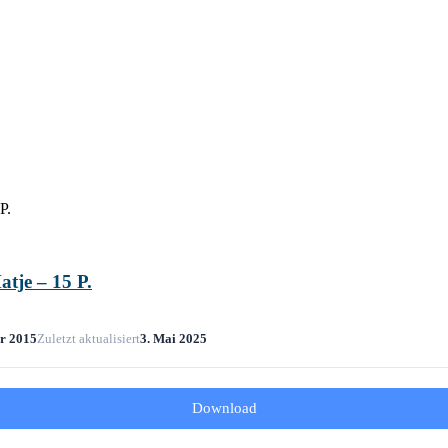
P.
tje – 15 P.
er 2015
Zuletzt aktualisiert
3. Mai 2025
Download