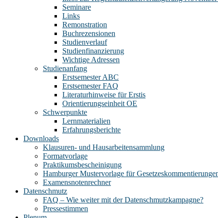
Seminare
Links
Remonstration
Buchrezensionen
Studienverlauf
Studienfinanzierung
Wichtige Adressen
Studienanfang
Erstsemester ABC
Erstsemester FAQ
Literaturhinweise für Erstis
Orientierungseinheit OE
Schwerpunkte
Lernmaterialien
Erfahrungsberichte
Downloads
Klausuren- und Hausarbeitensammlung
Formatvorlage
Praktikumsbescheinigung
Hamburger Mustervorlage für Gesetzeskommentierunge
Examensnotenrechner
Datenschmutz
FAQ – Wie weiter mit der Datenschmutzkampagne?
Pressestimmen
Plenum