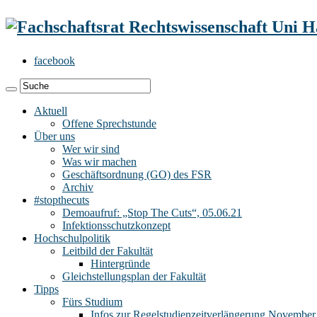
facebook
Aktuell
Offene Sprechstunde
Über uns
Wer wir sind
Was wir machen
Geschäftsordnung (GO) des FSR
Archiv
#stopthecuts
Demoaufruf: „Stop The Cuts“, 05.06.21
Infektionsschutzkonzept
Hochschulpolitik
Leitbild der Fakultät
Hintergründe
Gleichstellungsplan der Fakultät
Tipps
Fürs Studium
Infos zur Regelstudienzeitverlängerung November