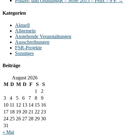
Polizei- und OrdnungsR – SoSe 2015 – Felix – 9 P.
→
Kategorien
Aktuell
Allgemein
Anstehende Veranstaltungen
Ausschreibungen
FSR-Projekte
Sonstiges
Beiträge
August 2026
M
D
M
D
F
S
S
1
2
3
4
5
6
7
8
9
10
11
12
13
14
15
16
17
18
19
20
21
22
23
24
25
26
27
28
29
30
31
« Mai