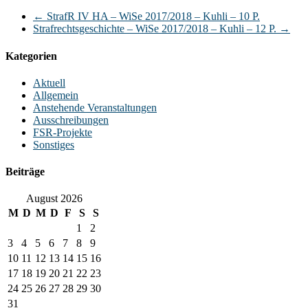
←
StrafR IV HA – WiSe 2017/2018 – Kuhli – 10 P.
Strafrechtsgeschichte – WiSe 2017/2018 – Kuhli – 12 P.
→
Kategorien
Aktuell
Allgemein
Anstehende Veranstaltungen
Ausschreibungen
FSR-Projekte
Sonstiges
Beiträge
August 2026
M
D
M
D
F
S
S
1
2
3
4
5
6
7
8
9
10
11
12
13
14
15
16
17
18
19
20
21
22
23
24
25
26
27
28
29
30
31