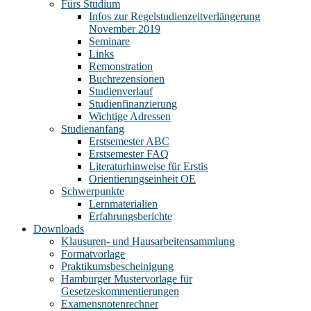
Fürs Studium
Infos zur Regelstudienzeitverlängerung
November 2019
Seminare
Links
Remonstration
Buchrezensionen
Studienverlauf
Studienfinanzierung
Wichtige Adressen
Studienanfang
Erstsemester ABC
Erstsemester FAQ
Literaturhinweise für Erstis
Orientierungseinheit OE
Schwerpunkte
Lernmaterialien
Erfahrungsberichte
Downloads
Klausuren- und Hausarbeitensammlung
Formatvorlage
Praktikumsbescheinigung
Hamburger Mustervorlage für
Gesetzeskommentierungen
Examensnotenrechner