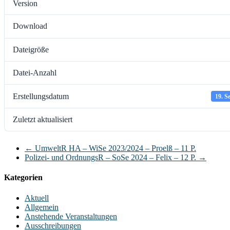
Version
Download
Dateigröße
Datei-Anzahl
Erstellungsdatum
19. S
Zuletzt aktualisiert
←
UmweltR HA – WiSe 2023/2024 – Proelß – 11 P.
Polizei- und OrdnungsR – SoSe 2024 – Felix – 12 P.
→
Kategorien
Aktuell
Allgemein
Anstehende Veranstaltungen
Ausschreibungen