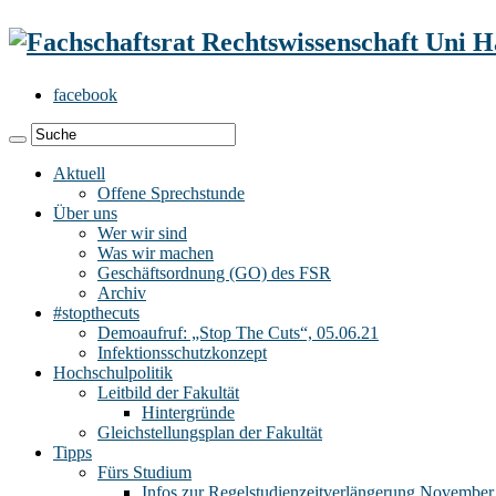
facebook
Aktuell
Offene Sprechstunde
Über uns
Wer wir sind
Was wir machen
Geschäftsordnung (GO) des FSR
Archiv
#stopthecuts
Demoaufruf: „Stop The Cuts“, 05.06.21
Infektionsschutzkonzept
Hochschulpolitik
Leitbild der Fakultät
Hintergründe
Gleichstellungsplan der Fakultät
Tipps
Fürs Studium
Infos zur Regelstudienzeitverlängerung November