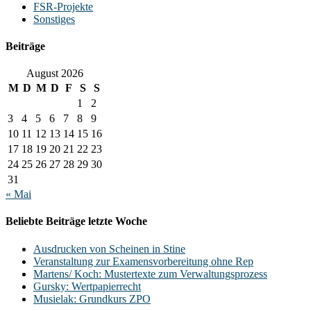
FSR-Projekte
Sonstiges
Beiträge
August 2026
M
D
M
D
F
S
S
1
2
3
4
5
6
7
8
9
10
11
12
13
14
15
16
17
18
19
20
21
22
23
24
25
26
27
28
29
30
31
« Mai
Beliebte Beiträge letzte Woche
Ausdrucken von Scheinen in Stine
Veranstaltung zur Examensvorbereitung ohne Rep
Martens/ Koch: Mustertexte zum Verwaltungsprozess
Gursky: Wertpapierrecht
Musielak: Grundkurs ZPO