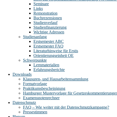
Seminare
Links
Remonstration
Buchrezensionen
Studienverlauf
Studienfinanzierung
Wichtige Adressen
Studienanfang
Erstsemester ABC
Erstsemester FAQ
Literaturhinweise für Erstis
Orientierungseinheit OE
Schwerpunkte
Lernmaterialien
Erfahrungsberichte
Downloads
Klausuren- und Hausarbeitensammlung
Formatvorlage
Praktikumsbescheinigung
Hamburger Mustervorlage für Gesetzeskommentierunge
Examensnotenrechner
Datenschmutz
FAQ – Wie weiter mit der Datenschmutzkampagne?
Pressestimmen
Plenum