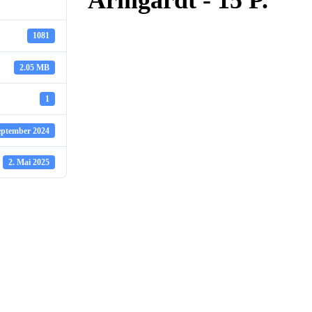
Armgardt - 15 P.
1081
2.05 MB
1
eptember 2024
2. Mai 2025