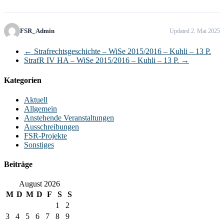
FSR_Admin
Updated 2. Mai 2025
←
Strafrechtsgeschichte – WiSe 2015/2016 – Kuhli – 13 P.
StrafR IV HA – WiSe 2015/2016 – Kuhli – 13 P.
→
Kategorien
Aktuell
Allgemein
Anstehende Veranstaltungen
Ausschreibungen
FSR-Projekte
Sonstiges
Beiträge
August 2026
M
D
M
D
F
S
S
1
2
3
4
5
6
7
8
9