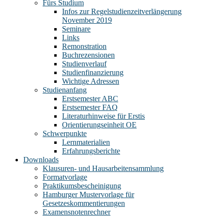
Fürs Studium
Infos zur Regelstudienzeitverlängerung
November 2019
Seminare
Links
Remonstration
Buchrezensionen
Studienverlauf
Studienfinanzierung
Wichtige Adressen
Studienanfang
Erstsemester ABC
Erstsemester FAQ
Literaturhinweise für Erstis
Orientierungseinheit OE
Schwerpunkte
Lernmaterialien
Erfahrungsberichte
Downloads
Klausuren- und Hausarbeitensammlung
Formatvorlage
Praktikumsbescheinigung
Hamburger Mustervorlage für
Gesetzeskommentierungen
Examensnotenrechner