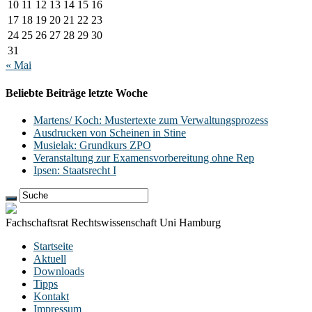
10
11
12
13
14
15
16
17
18
19
20
21
22
23
24
25
26
27
28
29
30
31
« Mai
Beliebte Beiträge letzte Woche
Martens/ Koch: Mustertexte zum Verwaltungsprozess
Ausdrucken von Scheinen in Stine
Musielak: Grundkurs ZPO
Veranstaltung zur Examensvorbereitung ohne Rep
Ipsen: Staatsrecht I
Fachschaftsrat Rechtswissenschaft Uni Hamburg
Startseite
Aktuell
Downloads
Tipps
Kontakt
Impressum