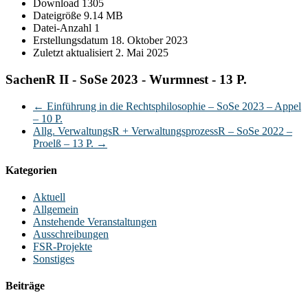
Download
1305
Dateigröße
9.14 MB
Datei-Anzahl
1
Erstellungsdatum
18. Oktober 2023
Zuletzt aktualisiert
2. Mai 2025
SachenR II - SoSe 2023 - Wurmnest - 13 P.
←
Einführung in die Rechtsphilosophie – SoSe 2023 – Appel
– 10 P.
Allg. VerwaltungsR + VerwaltungsprozessR – SoSe 2022 –
Proelß – 13 P.
→
Kategorien
Aktuell
Allgemein
Anstehende Veranstaltungen
Ausschreibungen
FSR-Projekte
Sonstiges
Beiträge