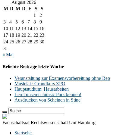
August 2026
M
D
M
D
F
S
S
1
2
3
4
5
6
7
8
9
10
11
12
13
14
15
16
17
18
19
20
21
22
23
24
25
26
27
28
29
30
31
« Mai
Beliebte Beiträge letzte Woche
Veranstaltung zur Examensvorbereitung ohne Rep
Musielak: Grundkurs ZPO
Hauptstudium: Hausarbeiten
Lernt unseren Jurasic Park kennen!
Ausdrucken von Scheinen in Stine
Fachschaftsrat Rechtswissenschaft Uni Hamburg
Startseite