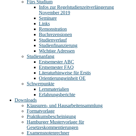
Fürs Studium
Infos zur Regelstudienzeitverlängerung
November 2019
Seminare
Links
Remonstration
Buchrezensionen
Studienverlauf
Studienfinanzierung
Wichtige Adressen
Studienanfang
Erstsemester ABC
Erstsemester FAQ
Literaturhinweise für Erstis
Orientierungseinheit OE
Schwerpunkte
Lernmaterialien
Erfahrungsberichte
Downloads
Klausuren- und Hausarbeitensammlung
Formatvorlage
Praktikumsbescheinigung
Hamburger Mustervorlage für
Gesetzeskommentierungen
Examensnotenrechner