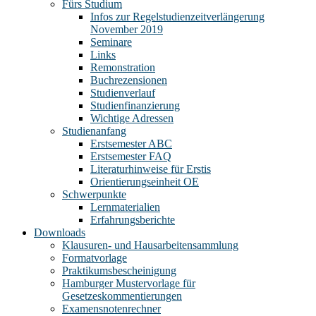
Fürs Studium
Infos zur Regelstudienzeitverlängerung
November 2019
Seminare
Links
Remonstration
Buchrezensionen
Studienverlauf
Studienfinanzierung
Wichtige Adressen
Studienanfang
Erstsemester ABC
Erstsemester FAQ
Literaturhinweise für Erstis
Orientierungseinheit OE
Schwerpunkte
Lernmaterialien
Erfahrungsberichte
Downloads
Klausuren- und Hausarbeitensammlung
Formatvorlage
Praktikumsbescheinigung
Hamburger Mustervorlage für
Gesetzeskommentierungen
Examensnotenrechner