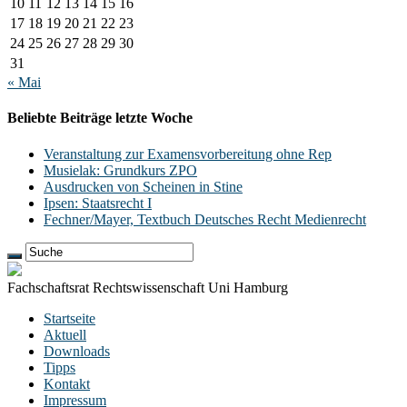
10
11
12
13
14
15
16
17
18
19
20
21
22
23
24
25
26
27
28
29
30
31
« Mai
Beliebte Beiträge letzte Woche
Veranstaltung zur Examensvorbereitung ohne Rep
Musielak: Grundkurs ZPO
Ausdrucken von Scheinen in Stine
Ipsen: Staatsrecht I
Fechner/Mayer, Textbuch Deutsches Recht Medienrecht
Fachschaftsrat Rechtswissenschaft Uni Hamburg
Startseite
Aktuell
Downloads
Tipps
Kontakt
Impressum