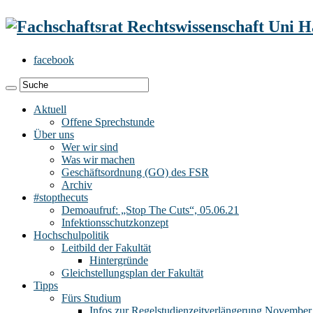
facebook
Aktuell
Offene Sprechstunde
Über uns
Wer wir sind
Was wir machen
Geschäftsordnung (GO) des FSR
Archiv
#stopthecuts
Demoaufruf: „Stop The Cuts“, 05.06.21
Infektionsschutzkonzept
Hochschulpolitik
Leitbild der Fakultät
Hintergründe
Gleichstellungsplan der Fakultät
Tipps
Fürs Studium
Infos zur Regelstudienzeitverlängerung November