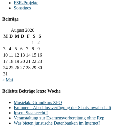
FSR-Projekte
Sonstiges
Beiträge
August 2026
M
D
M
D
F
S
S
1
2
3
4
5
6
7
8
9
10
11
12
13
14
15
16
17
18
19
20
21
22
23
24
25
26
27
28
29
30
31
« Mai
Beliebte Beiträge letzte Woche
Musielak: Grundkurs ZPO
Brunner – Abschlussverfügung der Staatsanwaltschaft
Ipsen: Staatsrecht I
Veranstaltung zur Examensvorbereitung ohne Rep
Was bieten juristische Datenbanken im Internet?