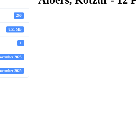
Albers, Kotzur - 12 P
260
8.51 MB
1
November 2025
November 2025