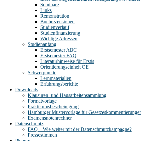
Seminare
Links
Remonstration
Buchrezensionen
Studienverlauf
Studienfinanzierung
Wichtige Adressen
Studienanfang
Erstsemester ABC
Erstsemester FAQ
Literaturhinweise für Erstis
Orientierungseinheit OE
Schwerpunkte
Lernmaterialien
Erfahrungsberichte
Downloads
Klausuren- und Hausarbeitensammlung
Formatvorlage
Praktikumsbescheinigung
Hamburger Mustervorlage für Gesetzeskommentierunge
Examensnotenrechner
Datenschmutz
FAQ – Wie weiter mit der Datenschmutzkampagne?
Pressestimmen
Plenum