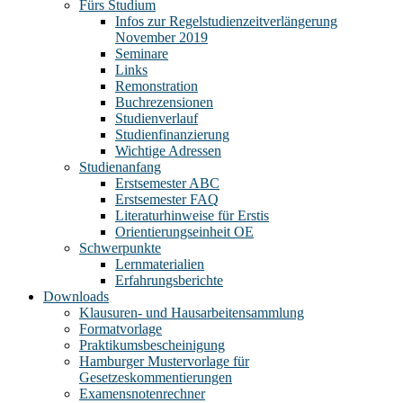
Fürs Studium
Infos zur Regelstudienzeitverlängerung
November 2019
Seminare
Links
Remonstration
Buchrezensionen
Studienverlauf
Studienfinanzierung
Wichtige Adressen
Studienanfang
Erstsemester ABC
Erstsemester FAQ
Literaturhinweise für Erstis
Orientierungseinheit OE
Schwerpunkte
Lernmaterialien
Erfahrungsberichte
Downloads
Klausuren- und Hausarbeitensammlung
Formatvorlage
Praktikumsbescheinigung
Hamburger Mustervorlage für
Gesetzeskommentierungen
Examensnotenrechner