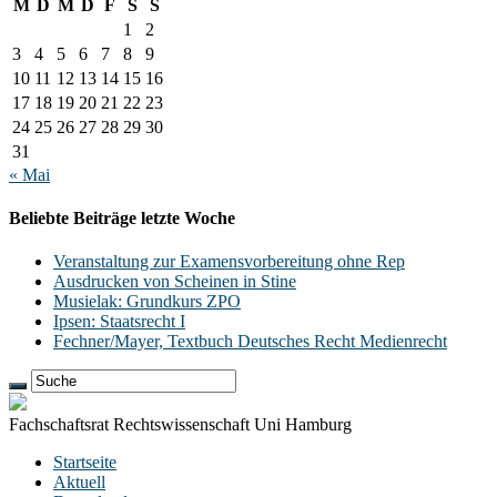
M
D
M
D
F
S
S
1
2
3
4
5
6
7
8
9
10
11
12
13
14
15
16
17
18
19
20
21
22
23
24
25
26
27
28
29
30
31
« Mai
Beliebte Beiträge letzte Woche
Veranstaltung zur Examensvorbereitung ohne Rep
Ausdrucken von Scheinen in Stine
Musielak: Grundkurs ZPO
Ipsen: Staatsrecht I
Fechner/Mayer, Textbuch Deutsches Recht Medienrecht
Fachschaftsrat Rechtswissenschaft Uni Hamburg
Startseite
Aktuell